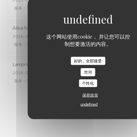
2026-07-19
- 19:00 - 来宾 4
服务
:
5
/5
氛围
:
5
/5
菜单
:
5
/5
质价比
:
5
/5
Alice
M
这个网站使用cookie， 并让您可以控
2026-07-18
- 12:30 - 来宾 6
制想要激活的内容。
服务
:
5
/5
氛围
:
5
/5
菜单
:
5
/5
质价比
:
5
/5
好的，全部接受
Lamprini
A
禁用
2026-07-16
- 18:00 - 来宾 4
服务
:
5
/5
氛围
:
5
/5
菜单
:
5
/5
质价比
:
3
/5
个性化
保密政策
1
2
3
undefined