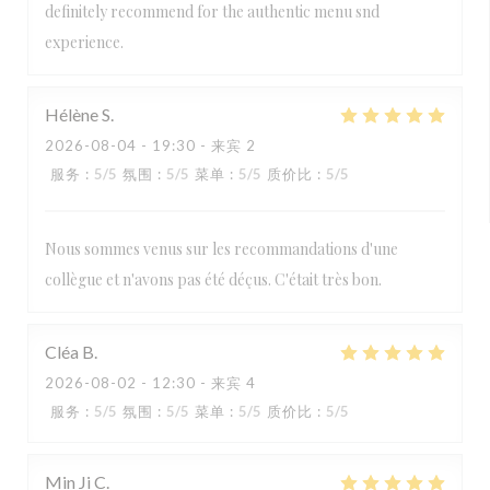
definitely recommend for the authentic menu snd
experience.
Hélène
S
2026-08-04
- 19:30 - 来宾 2
服务
:
5
/5
氛围
:
5
/5
菜单
:
5
/5
质价比
:
5
/5
Nous sommes venus sur les recommandations d'une
collègue et n'avons pas été déçus. C'était très bon.
Cléa
B
2026-08-02
- 12:30 - 来宾 4
服务
:
5
/5
氛围
:
5
/5
菜单
:
5
/5
质价比
:
5
/5
Min Ji
C