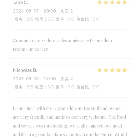
Jade
C
2026-08-07
- 20:30 - 来宾 2
服务
:
5
/5
氛围
:
5
/5
菜单
:
5
/5
质价比
:
5
/5
Comme toujours depuis des années c’est le meilleur
restaurant coréen
Nicholas
B
2026-08-06
- 19:00 - 来宾 2
服务
:
5
/5
氛围
:
5
/5
菜单
:
5
/5
质价比
:
5
/5
I came here with my 11 year old son, the staff and owner
are very friendly and made us feel very welcome. The food
and service was outstanding, we really enjoyed our meal
and it’s in a great location 5 minutes from the Metro. Would