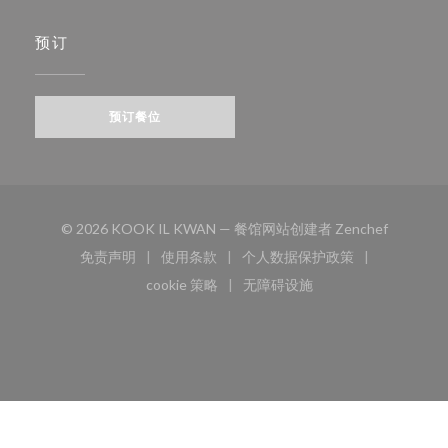
预订
预订餐位
((在新窗
© 2026 KOOK IL KWAN — 餐馆网站创建者
Zenchef
免责声明
使用条款
个人数据保护政策
((在新窗口中打开))
((在新窗口中打开))
((在新窗口中打开))
cookie 策略
无障碍设施
((在新窗口中打开))
((在新窗口中打开))