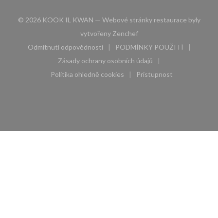
© 2026 KOOK IL KWAN — Webové stránky restaurace byly
((otevře se v novém okně))
vytvořeny
Zenchef
Odmítnutí odpovědnosti
PODMÍNKY POUŽITÍ
((otevře se v novém okně))
((otevře se v novém 
Zásady ochrany osobních údajů
((otevře se v novém okně))
Politika ohledně cookies
Pristupnost
((otevře se v novém okně))
((otevře se v novém 