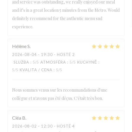
and service was outstanding, we really enjoyed our meal
and it’s in a great location 5 minutes from the Metro. Would
definitely recommend for the authentic menu snd
experience.
Hélène
S
2026-08-04
- 19:30 - HOSTÉ 2
SLUŽBA
:
5
/5
ATMOSFÉRA
:
5
/5
KUCHYNĚ
:
5
/5
KVALITA / CENA
:
5
/5
Nous sommes venus sur les recommandations d'une
collègue et n'avons pas été déçus. C'était très bon.
Cléa
B
2026-08-02
- 12:30 - HOSTÉ 4