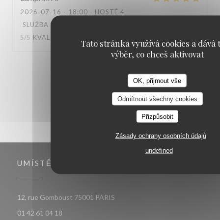
2026-07-16
- 18:00 - HOSTÉ 4
SLUŽBA
:
5
/5
ATMOSFÉRA
:
5
/5
KUCHYNĚ
:
5
/5
KVALITA / CENA
:
3
/5
Tato stránka využívá cookies a dává t
výběr, co chceš aktivovat
1
2
3
OK, přijmout vše
Odmítnout všechny cookies
Přizpůsobit
Zásady ochrany osobních údajů
undefined
UMÍSTĚNÍ
((otevře se v novém okně))
12, rue Gomboust 75001 PARIS
01 42 61 04 18