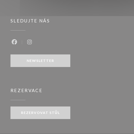
SLEDUJTE NÁS
Facebook ((otevře se v novém okně))
Instagram ((otevře se v novém okně))
NEWSLETTER
REZERVACE
REZERVOVAT STŮL