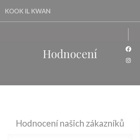
Panel pro správu cookies
KOOK IL KWAN
Hodnocení
Face
Inst
Hodnocení našich zákazníků