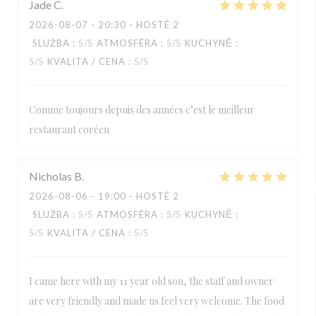
Jade
C
2026-08-07
- 20:30 - HOSTÉ 2
SLUŽBA
:
5
/5
ATMOSFÉRA
:
5
/5
KUCHYNĚ
:
5
/5
KVALITA / CENA
:
5
/5
Comme toujours depuis des années c’est le meilleur
restaurant coréen
Nicholas
B
2026-08-06
- 19:00 - HOSTÉ 2
SLUŽBA
:
5
/5
ATMOSFÉRA
:
5
/5
KUCHYNĚ
:
5
/5
KVALITA / CENA
:
5
/5
I came here with my 11 year old son, the staff and owner
are very friendly and made us feel very welcome. The food