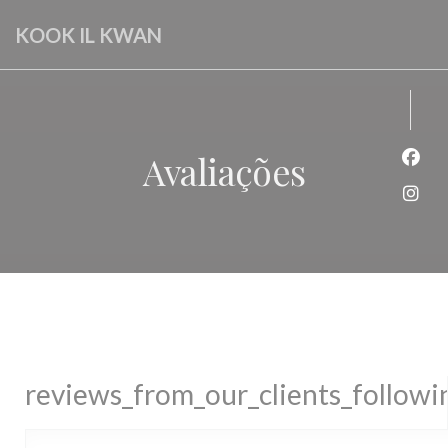
Painel de Gerenciamento de Cookies
KOOK IL KWAN
Avaliações
Face
Inst
reviews_from_our_clients_follow