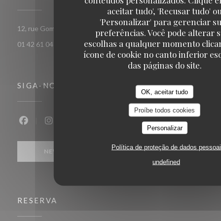
aceitar tudo', 'Recusar tudo' o
'Personalizar' para gerenciar s
((abre numa nova janela))
12, rue Gomboust 75001 PARIS
preferências. Você pode alterar 
escolhas a qualquer momento clica
01 42 61 04 18
ícone de cookie no canto inferior e
das páginas do site.
SIGA-NOS
OK, aceitar tudo
Proíbe todos cookies
Facebook ((abre numa nova janela))
Instagram ((abre numa nova janela))
Personalizar
Política de proteção de dados pessoa
NEWSLETTER
undefined
RESERVA