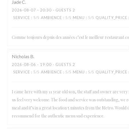
Jade
C
2026-08-07
- 20:30 - GUESTS 2
SERVICE
:
5
/5
AMBIENCE
:
5
/5
MENU
:
5
/5
QUALITY_PRICE
Comme toujours depuis des années c’est le meilleur restaurant c
Nicholas
B
2026-08-06
- 19:00 - GUESTS 2
SERVICE
:
5
/5
AMBIENCE
:
5
/5
MENU
:
5
/5
QUALITY_PRICE
I came here with my 11 year old son, the staff and owner are very
us feel very welcome. The food and service was outstanding, we r
meal and it’s in a great location 5 minutes from the Metro. Would d
recommend for the authentic menu snd experience.