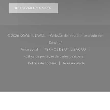
RESERVAR UMA MESA
© 2026 KOOK IL KWAN — Website do restaurante criado por
((abre numa nova janela))
Zenchef
Aviso Legal
TERMOS DE UTILIZAÇÃO
((abre numa nova janela))
((abre numa nova janela))
Política de proteção de dados pessoais
((abre numa nova janela))
Política de cookies
Acessibilidade
((abre numa nova janela))
((abre numa nova janela)