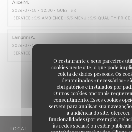
Alice
M
2026-07-18
- 12:30 - GUESTS 6
SERVICE
:
5
/5
AMBIENCE
:
5
/5
MENU
:
5
/5
QUALITY_PRICE
Lamprini
A
2026-07-16
- 18:00 - GUESTS 4
SERVICE
:
5
/5
AMBIENCE
:
5
/5
MENU
:
5
/5
QUALITY_PRICE
O restaurante e seus parceiros uti
cookies neste site, o que pode impli
1
2
3
coleta de dados pessoais. Os coo
denominados «necessários» s
obrigatórios e instalados por pad
Outros cookies opcionais requere
consentimento. Esses cookies opci
servem para analisar sua navegação
a audiência do site, oferecer
funcionalidades (por exemplo, relac
às redes sociais) ou exibir publicid
LOCAL
conteúdos personalizados. Clique e