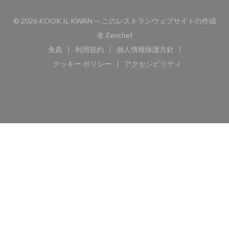
© 2026 KOOK IL KWAN — このレストランウェブサイトの作成
((新しいウィンドウで開きます)
者
Zenchef
免責
利用規約
個人情報保護方針
((新しいウィンドウで開きます))
((新しいウィンドウで開きます))
((新しいウィンドウで開き
クッキー ポリシー
アクセシビリティ
((新しいウィンドウで開きます))
((新しいウィンドウで開