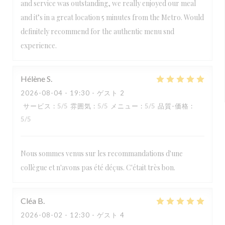
and service was outstanding, we really enjoyed our meal
and it’s in a great location 5 minutes from the Metro. Would
definitely recommend for the authentic menu snd
experience.
Hélène
S
2026-08-04
- 19:30 - ゲスト 2
サービス
:
5
/5
雰囲気
:
5
/5
メニュー
:
5
/5
品質-価格
:
5
/5
Nous sommes venus sur les recommandations d'une
collègue et n'avons pas été déçus. C'était très bon.
Cléa
B
2026-08-02
- 12:30 - ゲスト 4