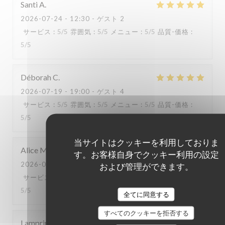
Santi
A
2026-07-24
- 12:30 - ゲスト 2
サービス
:
5
/5
雰囲気
:
5
/5
メニュー
:
5
/5
品質-価格
:
5
/5
Déborah
C
2026-07-19
- 19:00 - ゲスト 4
サービス
:
5
/5
雰囲気
:
5
/5
メニュー
:
5
/5
品質-価格
:
5
/5
当サイトはクッキーを利用しておりま
Alice
M
す。お客様自身でクッキー利用の設定
2026-07-18
- 12:30 - ゲスト 6
および管理ができます。
サービス
:
5
/5
雰囲気
:
5
/5
メニュー
:
5
/5
品質-価格
:
5
/5
全てに同意する
すべてのクッキーを拒否する
Lamprini
A