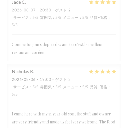
Jade
C
2026-08-07
- 20:30 - ゲスト 2
サービス
:
5
/5
雰囲気
:
5
/5
メニュー
:
5
/5
品質-価格
:
5
/5
Comme toujours depuis des années c’est le meilleur
restaurant coréen
Nicholas
B
2026-08-06
- 19:00 - ゲスト 2
サービス
:
5
/5
雰囲気
:
5
/5
メニュー
:
5
/5
品質-価格
:
5
/5
I came here with my 11 year old son, the staff and owner
are very friendly and made us feel very welcome. The food