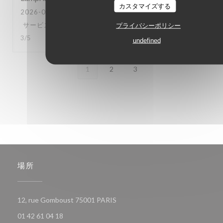
カスタマイズする
2026-07-16
- 18:00 - ゲスト 4
サービス
:
5
/5
雰囲気
:
5
/5
メニュー
:
5
/5
品質-価格
:
プライバシーポリシー
3
/5
undefined
1
2
3
場所
((新しいウィンドウで開きます))
12, rue Gomboust 75001 PARIS
01 42 61 04 18