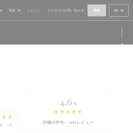
JA
写真
レビュー
アクセス/お問い合わせ
予約
Fa
Ins
4.6
/5
評価の平均 —
1151 レビュー
格
:
5
/5