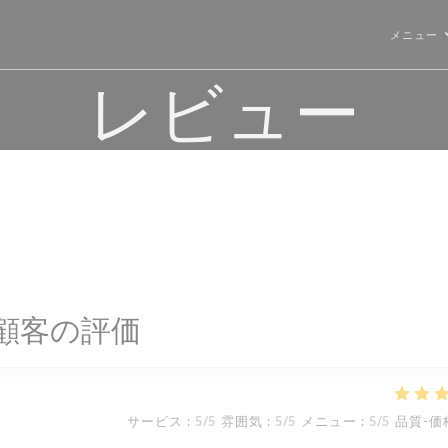
メニュー
レビュー
顧客の評価
サービス
:
5
/5
雰囲気
:
5
/5
メニュー
:
5
/5
品質-価