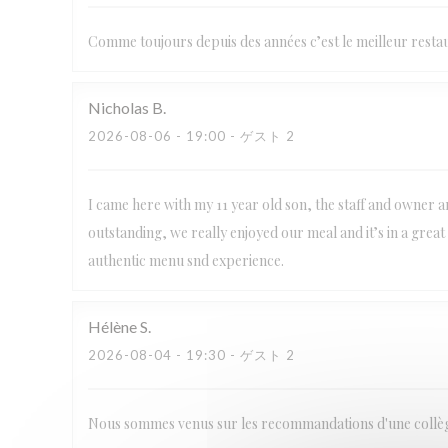
Comme toujours depuis des années c’est le meilleur resta
Nicholas
B
2026-08-06
- 19:00 - ゲスト 2
I came here with my 11 year old son, the staff and owner 
outstanding, we really enjoyed our meal and it’s in a gre
authentic menu snd experience.
Hélène
S
2026-08-04
- 19:30 - ゲスト 2
Nous sommes venus sur les recommandations d'une collègue