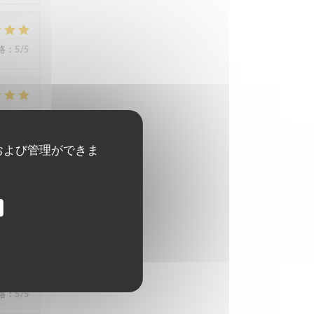
格
:
5
/5
格
:
5
/5
および管理ができま
格
:
4
/5
格
:
5
/5