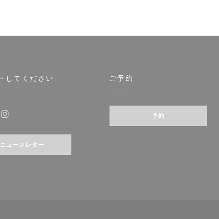
ーしてください
ご予約
開きます))
予約
ebook ((新しいウィンドウで開きます))
Instagram ((新しいウィンドウで開きます))
ニュースレター