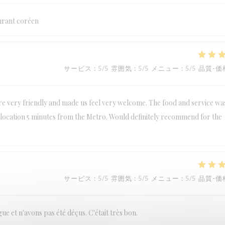
urant coréen
サービス
:
5
/5
雰囲気
:
5
/5
メニュー
:
5
/5
品質-価
are very friendly and made us feel very welcome. The food and service wa
at location 5 minutes from the Metro. Would definitely recommend for the
サービス
:
5
/5
雰囲気
:
5
/5
メニュー
:
5
/5
品質-価
 et n'avons pas été déçus. C'était très bon.