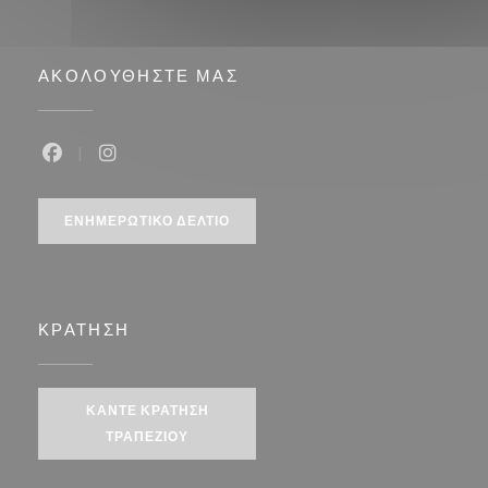
ΑΚΟΛΟΥΘΉΣΤΕ ΜΑΣ
Facebook ((ανοίγει σε νέο παράθυρο))
Instagram ((ανοίγει σε νέο παράθυρο))
ΕΝΗΜΕΡΩΤΙΚΌ ΔΕΛΤΊΟ
ΚΡΆΤΗΣΗ
ΚΆΝΤΕ ΚΡΆΤΗΣΗ
ΤΡΑΠΕΖΙΟΎ