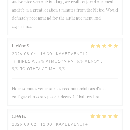
and service was outstanding, we really enjoyed our meal
and it’s in a great location 5 minutes from the Metro. Would
definitely recommend for the authentic menu snd
experience.
Hélène
S
2026-08-04
- 19:30 - ΚΑΛΕΣΜΈΝΟΙ 2
ΥΠΗΡΕΣΊΑ
:
5
/5
ΑΤΜΌΣΦΑΙΡΑ
:
5
/5
ΜΕΝΟΎ
:
5
/5
ΠΟΙΌΤΗΤΑ / ΤΙΜΉ
:
5
/5
Nous sommes venus sur les recommandations d'une
collègue et n'avons pas été déçus. C'était très bon.
Cléa
B
2026-08-02
- 12:30 - ΚΑΛΕΣΜΈΝΟΙ 4