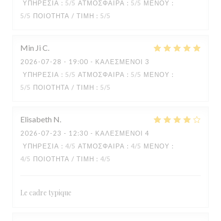
ΥΠΗΡΕΣΊΑ
:
5
/5
ΑΤΜΌΣΦΑΙΡΑ
:
5
/5
ΜΕΝΟΎ
:
5
/5
ΠΟΙΌΤΗΤΑ / ΤΙΜΉ
:
5
/5
Min Ji
C
2026-07-28
- 19:00 - ΚΑΛΕΣΜΈΝΟΙ 3
ΥΠΗΡΕΣΊΑ
:
5
/5
ΑΤΜΌΣΦΑΙΡΑ
:
5
/5
ΜΕΝΟΎ
:
5
/5
ΠΟΙΌΤΗΤΑ / ΤΙΜΉ
:
5
/5
Elisabeth
N
2026-07-23
- 12:30 - ΚΑΛΕΣΜΈΝΟΙ 4
ΥΠΗΡΕΣΊΑ
:
4
/5
ΑΤΜΌΣΦΑΙΡΑ
:
4
/5
ΜΕΝΟΎ
:
4
/5
ΠΟΙΌΤΗΤΑ / ΤΙΜΉ
:
4
/5
KOOK IL KWAN
Le cadre typique