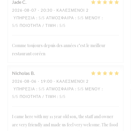
Jade
C
2026-08-07
- 20:30 - ΚΑΛΕΣΜΈΝΟΙ 2
ΥΠΗΡΕΣΊΑ
:
5
/5
ΑΤΜΌΣΦΑΙΡΑ
:
5
/5
ΜΕΝΟΎ
:
5
/5
ΠΟΙΌΤΗΤΑ / ΤΙΜΉ
:
5
/5
Comme toujours depuis des années c’est le meilleur
restaurant coréen
Nicholas
B
2026-08-06
- 19:00 - ΚΑΛΕΣΜΈΝΟΙ 2
ΥΠΗΡΕΣΊΑ
:
5
/5
ΑΤΜΌΣΦΑΙΡΑ
:
5
/5
ΜΕΝΟΎ
:
5
/5
ΠΟΙΌΤΗΤΑ / ΤΙΜΉ
:
5
/5
I came here with my 11 year old son, the staff and owner
are very friendly and made us feel very welcome. The food