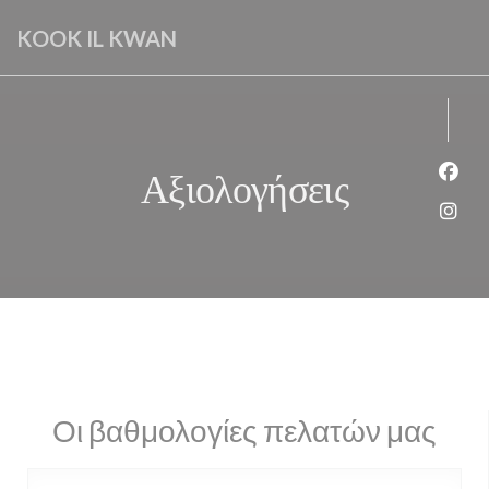
Πίνακας διαχείρισης "Μπισκότων" (Cookies)
KOOK IL KWAN
Αξιολογήσεις
Face
Inst
Οι βαθμολογίες πελατών μας