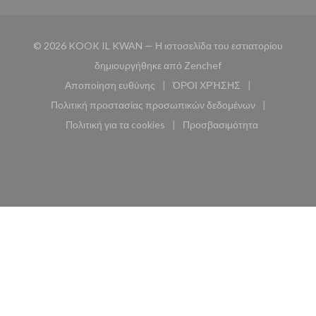
© 2026 KOOK IL KWAN — Η ιστοσελίδα του εστιατορίου
((ανοίγει σε νέο παρά
δημιουργήθηκε από
Zenchef
Αποποίηση ευθύνης
ΌΡΟΙ ΧΡΉΣΗΣ
((ανοίγει σε νέο παράθυρο))
((ανοίγει σε νέο παράθυ
Πολιτική προστασίας προσωπικών δεδομένων
((ανοίγει σε νέο παράθυρο))
Πολιτική για τα cookies
Προσβασιμότητα
((ανοίγει σε νέο παράθυρο))
((ανοίγει σε νέο παρά