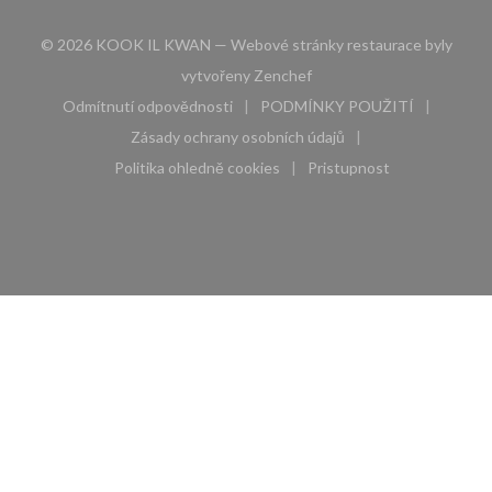
© 2026 KOOK IL KWAN — Webové stránky restaurace byly
((otevře se v novém okně))
vytvořeny
Zenchef
Odmítnutí odpovědnosti
PODMÍNKY POUŽITÍ
((otevře se v novém okně))
((otevře se v novém 
Zásady ochrany osobních údajů
((otevře se v novém okně))
Politika ohledně cookies
Pristupnost
((otevře se v novém okně))
((otevře se v novém 