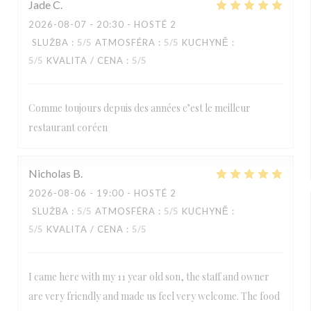
Jade
C
2026-08-07
- 20:30 - HOSTÉ 2
SLUŽBA
:
5
/5
ATMOSFÉRA
:
5
/5
KUCHYNĚ
:
5
/5
KVALITA / CENA
:
5
/5
Comme toujours depuis des années c’est le meilleur
restaurant coréen
Nicholas
B
2026-08-06
- 19:00 - HOSTÉ 2
SLUŽBA
:
5
/5
ATMOSFÉRA
:
5
/5
KUCHYNĚ
:
5
/5
KVALITA / CENA
:
5
/5
I came here with my 11 year old son, the staff and owner
are very friendly and made us feel very welcome. The food