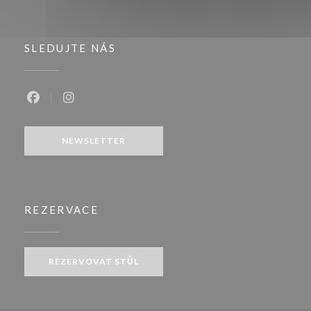
SLEDUJTE NÁS
Facebook ((otevře se v novém okně))
Instagram ((otevře se v novém okně))
NEWSLETTER
REZERVACE
REZERVOVAT STŮL