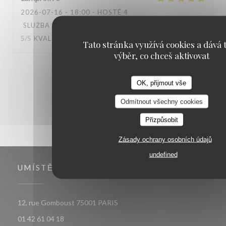
2026-07-16
- 18:00 - HOSTÉ 4
SLUŽBA
:
5
/5
ATMOSFÉRA
:
5
/5
KUCHYNĚ
:
5
/5
KVALITA / CENA
:
3
/5
Tato stránka využívá cookies a dává t
výběr, co chceš aktivovat
1
2
3
OK, přijmout vše
Odmítnout všechny cookies
Přizpůsobit
Zásady ochrany osobních údajů
undefined
UMÍSTĚNÍ
((otevře se v novém okně))
12, rue Gomboust 75001 PARIS
01 42 61 04 18