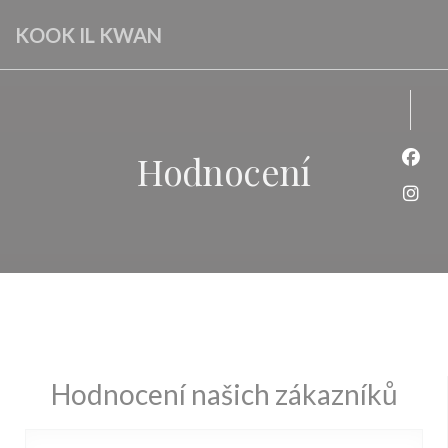
Panel pro správu cookies
KOOK IL KWAN
Hodnocení
Face
Inst
Hodnocení našich zákazníků