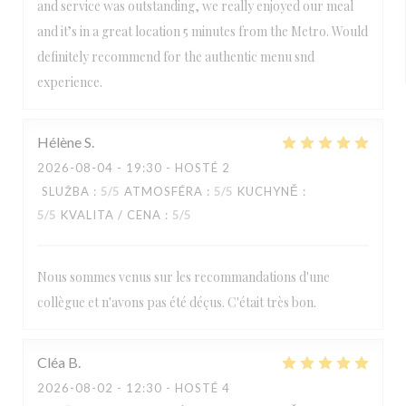
and service was outstanding, we really enjoyed our meal
and it’s in a great location 5 minutes from the Metro. Would
definitely recommend for the authentic menu snd
experience.
Hélène
S
2026-08-04
- 19:30 - HOSTÉ 2
SLUŽBA
:
5
/5
ATMOSFÉRA
:
5
/5
KUCHYNĚ
:
5
/5
KVALITA / CENA
:
5
/5
Nous sommes venus sur les recommandations d'une
collègue et n'avons pas été déçus. C'était très bon.
Cléa
B
2026-08-02
- 12:30 - HOSTÉ 4