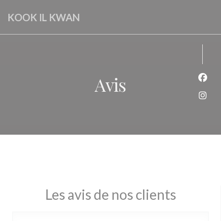
Personnalisation de vos choix en matière de cookies
KOOK IL KWAN
Avis
Face
Inst
Les avis de nos clients