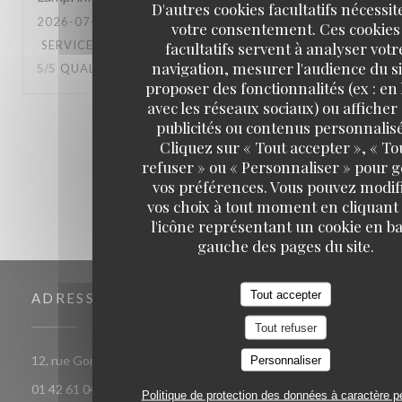
D'autres cookies facultatifs nécessit
2026-07-16
- 18:00 - COUVERTS 4
votre consentement. Ces cookies
SERVICE
:
5
/5
AMBIANCE
:
5
/5
CUISINE
:
facultatifs servent à analyser votr
navigation, mesurer l'audience du si
5
/5
QUALITÉ / PRIX
:
3
/5
proposer des fonctionnalités (ex : en 
avec les réseaux sociaux) ou afficher
1
2
3
publicités ou contenus personnalisé
Cliquez sur « Tout accepter », « To
refuser » ou « Personnaliser » pour 
vos préférences. Vous pouvez modif
vos choix à tout moment en cliquant
l'icône représentant un cookie en ba
gauche des pages du site.
Tout accepter
ADRESSE
Tout refuser
((ouvre une nouvelle fenêtre))
12, rue Gomboust 75001 PARIS
Personnaliser
01 42 61 04 18
Politique de protection des données à caractère p