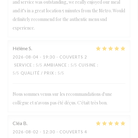
and service was outstanding, we really enjoyed our meal
and it’s in a great location 5 minutes from the Metro. Would
definitely recommend for the authentic menu snd
experience.
Hélène
S
2026-08-04
- 19:30 - COUVERTS 2
SERVICE
:
5
/5
AMBIANCE
:
5
/5
CUISINE
:
5
/5
QUALITÉ / PRIX
:
5
/5
Nous sommes venus sur les recommandations d'une
collègue et n'avons pas été déçus. C'était très bon.
Cléa
B
2026-08-02
- 12:30 - COUVERTS 4