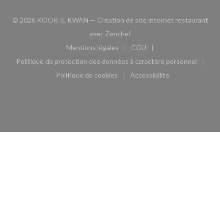
© 2026 KOOK IL KWAN — Création de site internet restaurant
((ouvre une nouvelle fenêtre)
avec
Zenchef
Mentions légales
CGU
((ouvre une nouvelle fenêtre))
((ouvre une nouvelle fen
Politique de protection des données à caractère personnel
((ouvre une nouvelle fenêtre))
Politique de cookies
Accessibilite
((ouvre une nouvelle fenêtre))
((ouvre une nouvelle fe