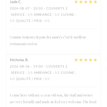
Jade
C
2026-08-07
- 20:30 - COUVERTS 2
SERVICE
:
5
/5
AMBIANCE
:
5
/5
CUISINE
:
5
/5
QUALITÉ / PRIX
:
5
/5
Comme toujours depuis des années c’est le meilleur
restaurant coréen
Nicholas
B
2026-08-06
- 19:00 - COUVERTS 2
SERVICE
:
5
/5
AMBIANCE
:
5
/5
CUISINE
:
5
/5
QUALITÉ / PRIX
:
5
/5
I came here with my 11 year old son, the staff and owner
are very friendly and made us feel very welcome. The food