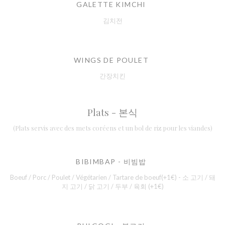
GALETTE KIMCHI
김치전
WINGS DE POULET
간장치킨
Plats - 본식
(Plats servis avec des mets coréens et un bol de riz pour les viandes)
BIBIMBAP - 비빔밥
Boeuf / Porc / Poulet / Végétarien / Tartare de boeuf(+1€) - 소 고기 / 돼
지 고기 / 닭 고기 / 두부 / 육회 (+1€)