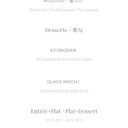
BULGOGI - 불고기
Boeuf soja / Poulet piquant / Porc piquant
Desserts - 후식
KYUNGDAN
경단 gateau de riz haricots rouges
GLACE MOCHI
Glace enrobée de pâte de riz
Entrée+Plat / Plat+Dessert
전식+본식 / 본식+후식