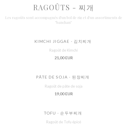
RAGOÛTS - 찌개
Les ragoûts sont accompagnés d'un bol de riz et d'un assortiments de
"banchan"
KIMCHI JIGGAE - 김치찌개
Ragoût de Kimchi
21,00 EUR
PÂTE DE SOJA - 된장찌개
Ragoût de pâte de soja
19,00 EUR
TOFU - 순두부찌개
Ragoût de Tofu épicé