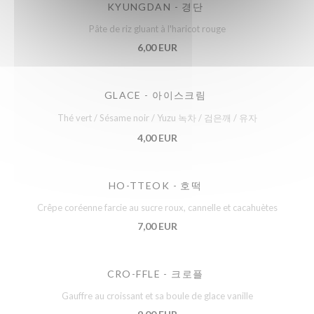
KYUNGDAN - 경단
Pâte de riz gluant à l'haricot rouge
6,00 EUR
GLACE - 아이스크림
Thé vert / Sésame noir / Yuzu 녹차 / 검은깨 / 유자
4,00 EUR
HO-TTEOK - 호떡
Crêpe coréenne farcie au sucre roux, cannelle et cacahuètes
7,00 EUR
CRO-FFLE - 크로플
Gauffre au croissant et sa boule de glace vanille