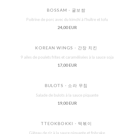
BOSSAM - 굴보쌈
Poitrine de porc avec du kimchi à l'huître et tofu
24,00 EUR
KOREAN WINGS - 간장 치킨
9 ailes de poulets frites et caramélisées à la sauce soja
17,00 EUR
BULOTS - 소라 무침
Salade de bulots à la sauce piquante
19,00 EUR
TTEOKBOKKI - 떡볶이
Gâteau de riz à la sauce piquante et fishcake