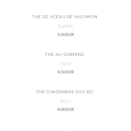
THÉ DE SCEAU DE SALOMON
둥굴레차
3,50 EUR
THÉ AU GINSENG
인삼차
4,50 EUR
THÉ GINGEMBRE (SUCRÉ)
생강차
4,00 EUR