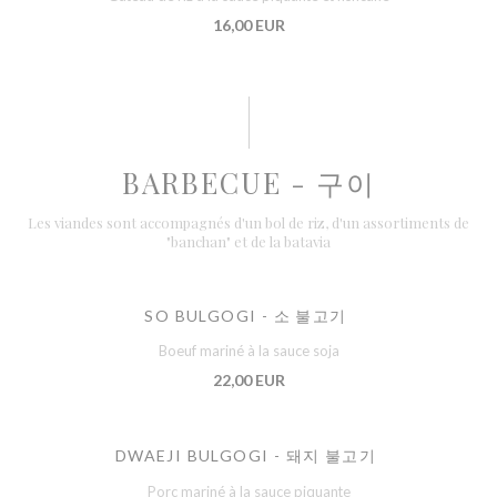
16,00 EUR
BARBECUE - 구이
Les viandes sont accompagnés d'un bol de riz, d'un assortiments de
"banchan" et de la batavia
SO BULGOGI - 소 불고기
Boeuf mariné à la sauce soja
22,00 EUR
DWAEJI BULGOGI - 돼지 불고기
Porc mariné à la sauce piquante