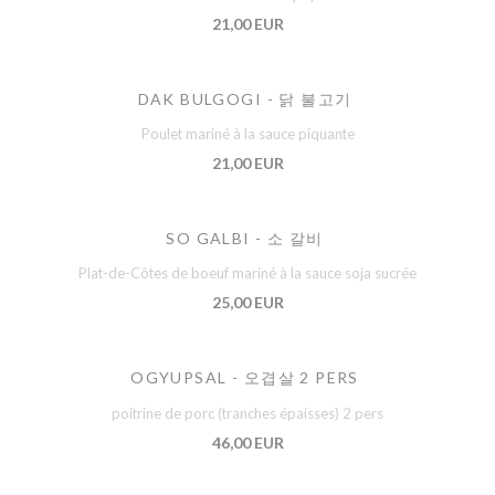
21,00 EUR
DAK BULGOGI - 닭 불고기
Poulet mariné à la sauce piquante
21,00 EUR
SO GALBI - 소 갈비
Plat-de-Côtes de boeuf mariné à la sauce soja sucrée
25,00 EUR
OGYUPSAL - 오겹살 2 PERS
poitrine de porc (tranches épaisses) 2 pers
46,00 EUR