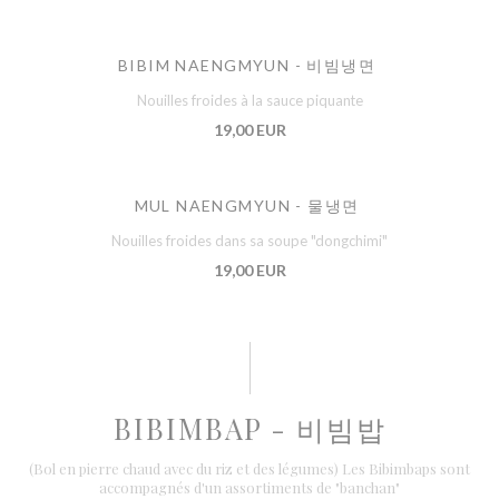
BIBIM NAENGMYUN - 비빔냉면
Nouilles froides à la sauce piquante
19,00 EUR
MUL NAENGMYUN - 물냉면
Nouilles froides dans sa soupe "dongchimi"
19,00 EUR
BIBIMBAP - 비빔밥
(Bol en pierre chaud avec du riz et des légumes) Les Bibimbaps sont
accompagnés d'un assortiments de "banchan"