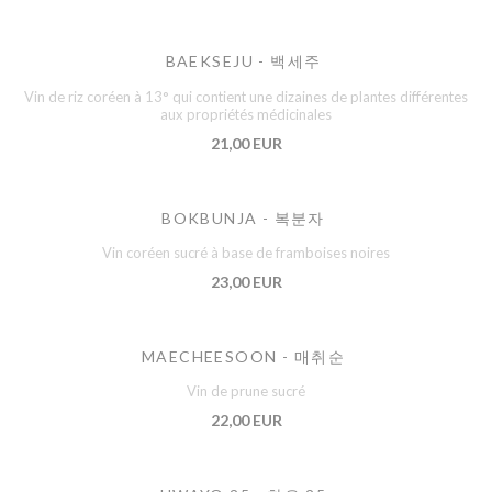
BAEKSEJU - 백세주
Vin de riz coréen à 13° qui contient une dizaines de plantes différentes
aux propriétés médicinales
21,00 EUR
BOKBUNJA - 복분자
Vin coréen sucré à base de framboises noires
23,00 EUR
MAECHEESOON - 매취순
Vin de prune sucré
22,00 EUR