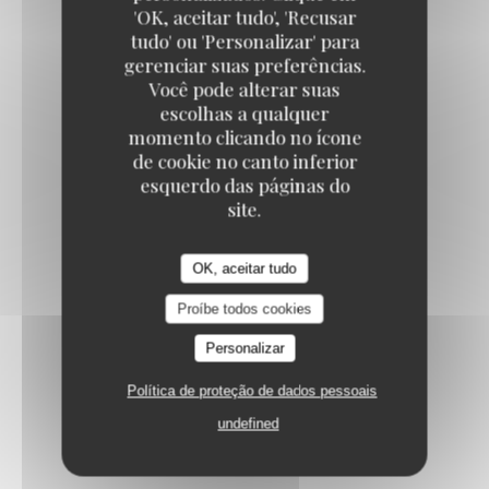
KOOK IL KWAN
'OK, aceitar tudo', 'Recusar
tudo' ou 'Personalizar' para
ALGUES - 김
gerenciar suas preferências.
Você pode alterar suas
Algues séchés grillés et salés
escolhas a qualquer
4,00 EUR
momento clicando no ícone
de cookie no canto inferior
esquerdo das páginas do
BATAVIA - 쌈
site.
Batavia avec sa sauce "ssamjang", ails et piments
4,00 EUR
OK, aceitar tudo
Proíbe todos cookies
Personalizar
Política de proteção de dados pessoais
DESSERTS - 후식
undefined