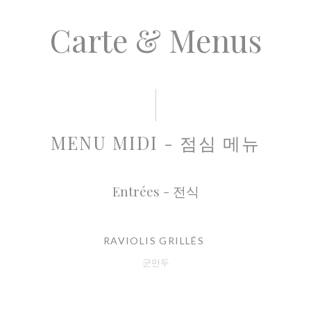
Carte & Menus
MENU MIDI - 점심 메뉴
Entrées - 전식
RAVIOLIS GRILLÉS
군만두