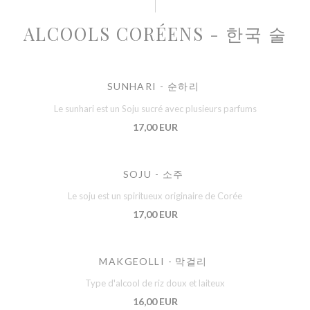
ALCOOLS CORÉENS - 한국 술
SUNHARI - 순하리
Le sunhari est un Soju sucré avec plusieurs parfums
17,00 EUR
SOJU - 소주
Le soju est un spiritueux originaire de Corée
17,00 EUR
MAKGEOLLI - 막걸리
Type d'alcool de riz doux et laiteux
16,00 EUR