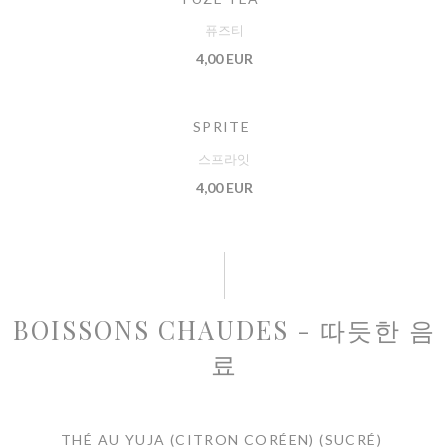
퓨즈티
4,00 EUR
SPRITE
스프라잇
4,00 EUR
BOISSONS CHAUDES - 따듯한 음
료
THÉ AU YUJA (CITRON CORÉEN) (SUCRÉ)