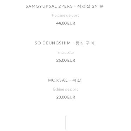
SAMGYUPSAL 2PERS - 삼겹살 2인분
Poitrine de porc
44,00 EUR
SO DEUNGSHIM - 등심 구이
Entrecôte
26,00 EUR
MOKSAL - 목살
Échine de porc
23,00 EUR