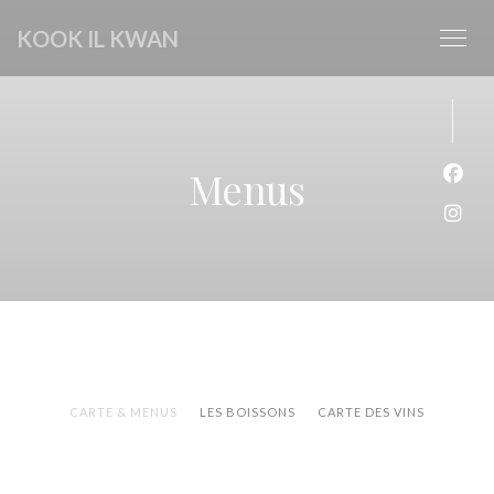
Painel de Gerenciamento de Cookies
KOOK IL KWAN
Menus
Face
Inst
CARTE & MENUS
LES BOISSONS
CARTE DES VINS