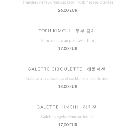
Tranches de faux filet cuit façon rosbif et ses crudités
26,00 EUR
TOFU KIMCHI - 두부 김치
Kimchi sauté au porc avec tofu
17,00 EUR
GALETTE CIBOULETTE - 해물파전
Galette à la ciboulette et cocktail de fruit de mer
18,00 EUR
GALETTE KIMCHI - 김치전
Galette végétarienne au kimchi
17,00 EUR