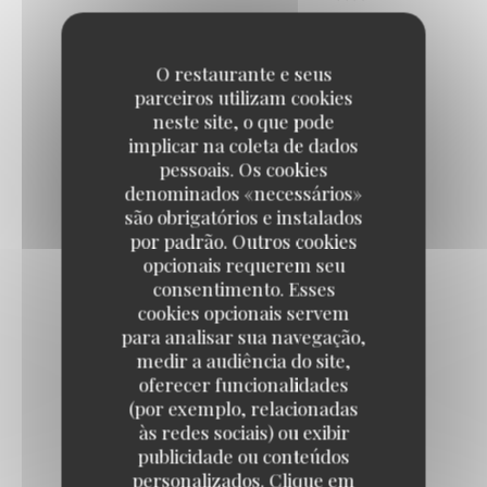
18,00 EUR
O restaurante e seus
parceiros utilizam cookies
neste site, o que pode
implicar na coleta de dados
pessoais. Os cookies
SUPPLEMENTS
denominados «necessários»
são obrigatórios e instalados
추가
por padrão. Outros cookies
opcionais requerem seu
consentimento. Esses
RIZ - 밥
cookies opcionais servem
Bol de riz
para analisar sua navegação,
medir a audiência do site,
oferecer funcionalidades
(por exemplo, relacionadas
KIMCHI - 김치
às redes sociais) ou exibir
Choux chinois fermentés épicés
publicidade ou conteúdos
3,00 EUR
personalizados. Clique em