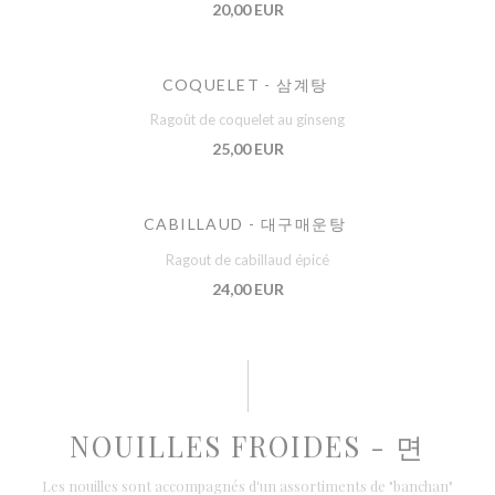
20,00 EUR
COQUELET - 삼계탕
Ragoût de coquelet au ginseng
25,00 EUR
CABILLAUD - 대구매운탕
Ragout de cabillaud épicé
24,00 EUR
NOUILLES FROIDES - 면
Les nouilles sont accompagnés d'un assortiments de "banchan"