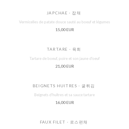
JAPCHAE - 잡채
Vermicelles de patate douce sauté au boeuf et légumes
15,00 EUR
TARTARE - 육회
Tartare de boeuf, poire et son jaune d'oeuf
21,00 EUR
BEIGNETS HUITRES - 굴튀김
Beignets d'huîtres et sa sauce tartare
16,00 EUR
FAUX FILET - 로스편채