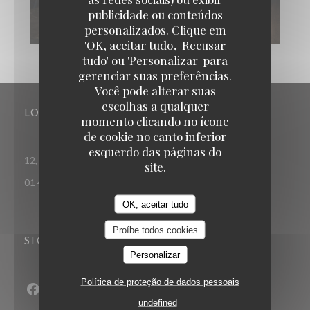
publicidade ou conteúdos
personalizados. Clique em
KOOK IL KWAN
'OK, aceitar tudo', 'Recusar
tudo' ou 'Personalizar' para
gerenciar suas preferências.
Você pode alterar suas
escolhas a qualquer
LOCAL
momento clicando no ícone
de cookie no canto inferior
esquerdo das páginas do
((abre numa nova janela))
12, rue Gomboust 75001 PARIS
site.
01 42 61 04 18
OK, aceitar tudo
Proíbe todos cookies
SIGA-NOS
Personalizar
Política de proteção de dados pessoais
Facebook ((abre numa nova janela))
Instagram ((abre numa nova janela))
undefined