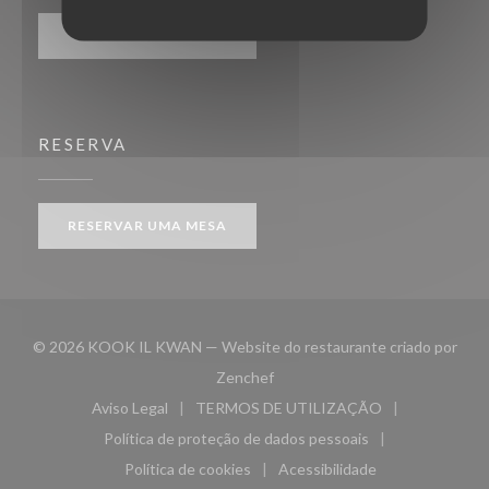
NEWSLETTER
RESERVA
RESERVAR UMA MESA
© 2026 KOOK IL KWAN — Website do restaurante criado por
((abre numa nova janela))
Zenchef
Aviso Legal
TERMOS DE UTILIZAÇÃO
((abre numa nova janela))
((abre numa nova janela))
Política de proteção de dados pessoais
((abre numa nova janela))
Política de cookies
Acessibilidade
((abre numa nova janela))
((abre numa nova janela)