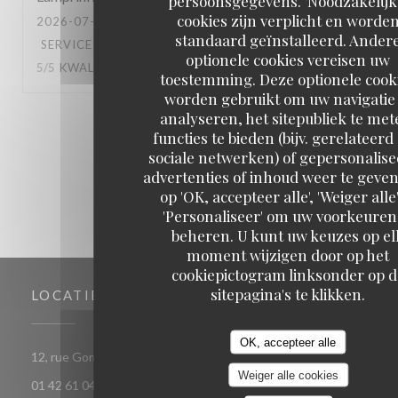
persoonsgegevens. 'Noodzakelijk
cookies zijn verplicht en worde
2026-07-16
- 18:00 - GASTEN 4
standaard geïnstalleerd. Ander
SERVICE
:
5
/5
ATMOSFEER
:
5
/5
KEUKEN
:
optionele cookies vereisen uw
5
/5
KWALITEIT / PRIJS
:
3
/5
toestemming. Deze optionele cook
worden gebruikt om uw navigatie 
analyseren, het sitepubliek te met
1
2
3
functies te bieden (bijv. gerelateerd
sociale netwerken) of gepersonalis
advertenties of inhoud weer te geven
op 'OK, accepteer alle', 'Weiger alle'
'Personaliseer' om uw voorkeuren
beheren. U kunt uw keuzes op el
moment wijzigen door op het
cookiepictogram linksonder op d
sitepagina's te klikken.
LOCATIE
OK, accepteer alle
((opent in een nieuw venster))
12, rue Gomboust 75001 PARIS
Weiger alle cookies
01 42 61 04 18