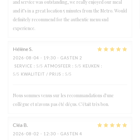
and service was outstanding, we really enjoyed our meal
and it’s in a great location 5 minutes from the Metro. Would
definitely recommend for the authentic menu snd
experience.
Hélène
S
2026-08-04
- 19:30 - GASTEN 2
SERVICE
:
5
/5
ATMOSFEER
:
5
/5
KEUKEN
:
5
/5
KWALITEIT / PRIJS
:
5
/5
Nous sommes venus sur les recommandations d'une
collègue et n'avons pas été déçus. C'était très bon.
Cléa
B
2026-08-02
- 12:30 - GASTEN 4