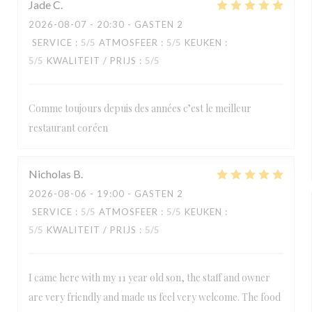
Jade
C
2026-08-07
- 20:30 - GASTEN 2
SERVICE
:
5
/5
ATMOSFEER
:
5
/5
KEUKEN
:
5
/5
KWALITEIT / PRIJS
:
5
/5
Comme toujours depuis des années c’est le meilleur
restaurant coréen
Nicholas
B
2026-08-06
- 19:00 - GASTEN 2
SERVICE
:
5
/5
ATMOSFEER
:
5
/5
KEUKEN
:
5
/5
KWALITEIT / PRIJS
:
5
/5
I came here with my 11 year old son, the staff and owner
are very friendly and made us feel very welcome. The food