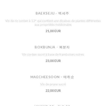
BAEKSEJU - 백세주
Vin de riz coréen à 13° qui contient une dizaines de plantes différentes
aux propriétés médicinales
21,00 EUR
BOKBUNJA - 복분자
Vin coréen sucré à base de framboises noires
23,00 EUR
MAECHEESOON - 매취순
Vin de prune sucré
22,00 EUR