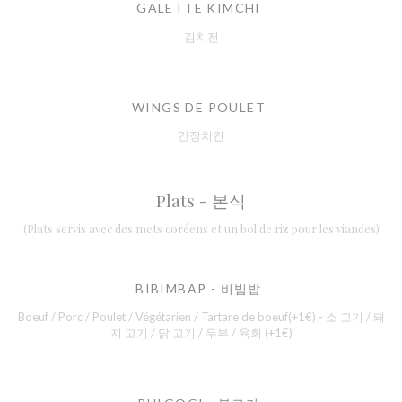
GALETTE KIMCHI
김치전
WINGS DE POULET
간장치킨
Plats - 본식
(Plats servis avec des mets coréens et un bol de riz pour les viandes)
BIBIMBAP - 비빔밥
Boeuf / Porc / Poulet / Végétarien / Tartare de boeuf(+1€) - 소 고기 / 돼
지 고기 / 닭 고기 / 두부 / 육회 (+1€)