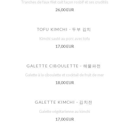
Tranches de faux filet cuit façon rosbif et ses crudités
26,00 EUR
TOFU KIMCHI - 두부 김치
Kimchi sauté au porc avec tofu
17,00 EUR
GALETTE CIBOULETTE - 해물파전
Galette à la ciboulette et cocktail de fruit de mer
18,00 EUR
GALETTE KIMCHI - 김치전
Galette végétarienne au kimchi
17,00 EUR