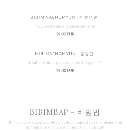
BIBIM NAENGMYUN - 비빔냉면
Nouilles froides à la sauce piquante
19,00 EUR
MUL NAENGMYUN - 물냉면
Nouilles froides dans sa soupe "dongchimi"
19,00 EUR
BIBIMBAP - 비빔밥
(Bol en pierre chaud avec du riz et des légumes) Les Bibimbaps sont
accompagnés d'un assortiments de "banchan"