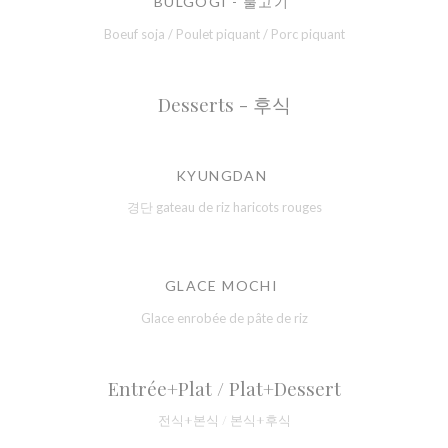
BULGOGI - 불고기
Boeuf soja / Poulet piquant / Porc piquant
Desserts - 후식
KYUNGDAN
경단 gateau de riz haricots rouges
GLACE MOCHI
Glace enrobée de pâte de riz
Entrée+Plat / Plat+Dessert
전식+본식 / 본식+후식