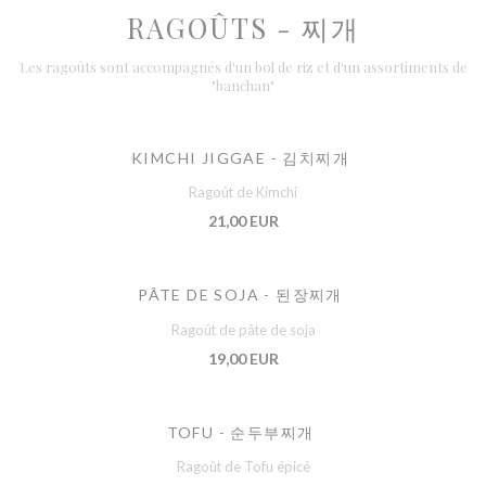
RAGOÛTS - 찌개
Les ragoûts sont accompagnés d'un bol de riz et d'un assortiments de
"banchan"
KIMCHI JIGGAE - 김치찌개
Ragoût de Kimchi
21,00 EUR
PÂTE DE SOJA - 된장찌개
Ragoût de pâte de soja
19,00 EUR
TOFU - 순두부찌개
Ragoût de Tofu épicé