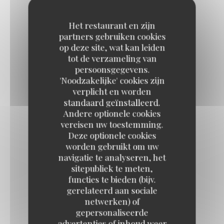
18,00 EUR
Het restaurant en zijn
partners gebruiken cookies
op deze site, wat kan leiden
tot de verzameling van
persoonsgegevens.
SUPPLEMENTS
'Noodzakelijke' cookies zijn
verplicht en worden
추가
standaard geïnstalleerd.
Andere optionele cookies
vereisen uw toestemming.
RIZ - 밥
Deze optionele cookies
worden gebruikt om uw
Bol de riz
navigatie te analyseren, het
sitepubliek te meten,
functies te bieden (bijv.
KIMCHI - 김치
gerelateerd aan sociale
netwerken) of
Choux chinois fermentés épicés
gepersonaliseerde
3,00 EUR
advertenties of inhoud weer