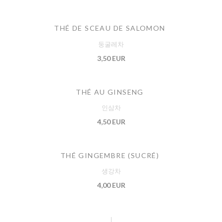
THÉ DE SCEAU DE SALOMON
둥굴레차
3,50 EUR
THÉ AU GINSENG
인삼차
4,50 EUR
THÉ GINGEMBRE (SUCRÉ)
생강차
4,00 EUR