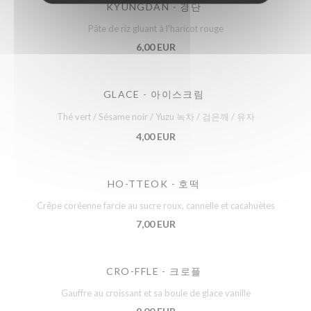
KYUNGDAN - 경단
Pâte de riz gluant à l'haricot rouge
6,00 EUR
GLACE - 아이스크림
Thé vert / Sésame noir / Yuzu 녹차 / 검은깨 / 유자
4,00 EUR
HO-TTEOK - 호떡
Crêpe coréenne farcie au sucre roux, cannelle et cacahuètes
7,00 EUR
CRO-FFLE - 크로플
Gauffre au croissant et sa boule de glace vanille