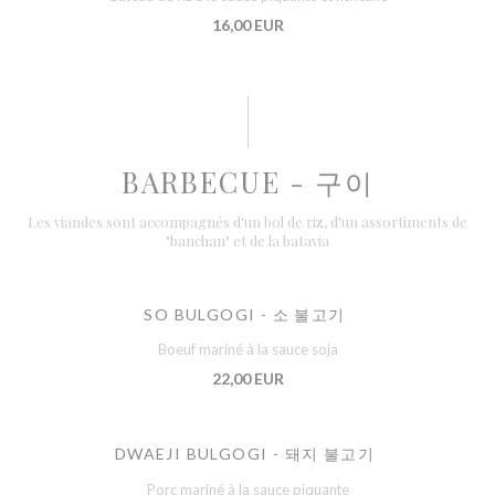
16,00 EUR
BARBECUE - 구이
Les viandes sont accompagnés d'un bol de riz, d'un assortiments de
"banchan" et de la batavia
SO BULGOGI - 소 불고기
Boeuf mariné à la sauce soja
22,00 EUR
DWAEJI BULGOGI - 돼지 불고기
Porc mariné à la sauce piquante