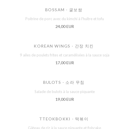
BOSSAM - 굴보쌈
Poitrine de porc avec du kimchi à l'huître et tofu
24,00 EUR
KOREAN WINGS - 간장 치킨
9 ailes de poulets frites et caramélisées à la sauce soja
17,00 EUR
BULOTS - 소라 무침
Salade de bulots à la sauce piquante
19,00 EUR
TTEOKBOKKI - 떡볶이
Gâteau de riz à la sauce piquante et fishcake