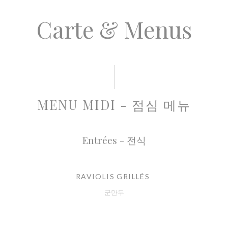
Carte & Menus
MENU MIDI - 점심 메뉴
Entrées - 전식
RAVIOLIS GRILLÉS
군만두