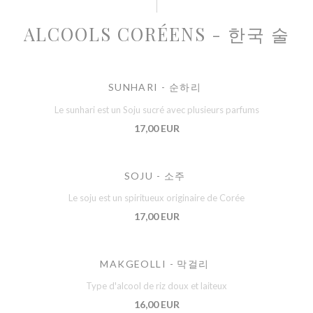
ALCOOLS CORÉENS - 한국 술
SUNHARI - 순하리
Le sunhari est un Soju sucré avec plusieurs parfums
17,00 EUR
SOJU - 소주
Le soju est un spiritueux originaire de Corée
17,00 EUR
MAKGEOLLI - 막걸리
Type d'alcool de riz doux et laiteux
16,00 EUR