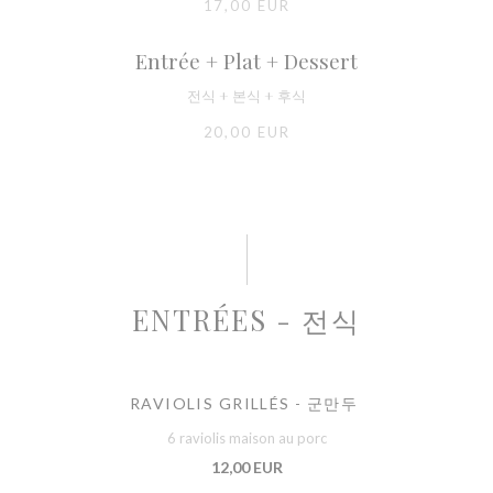
17,00 EUR
Entrée + Plat + Dessert
전식 + 본식 + 후식
20,00 EUR
ENTRÉES - 전식
RAVIOLIS GRILLÉS - 군만두
6 raviolis maison au porc
12,00 EUR