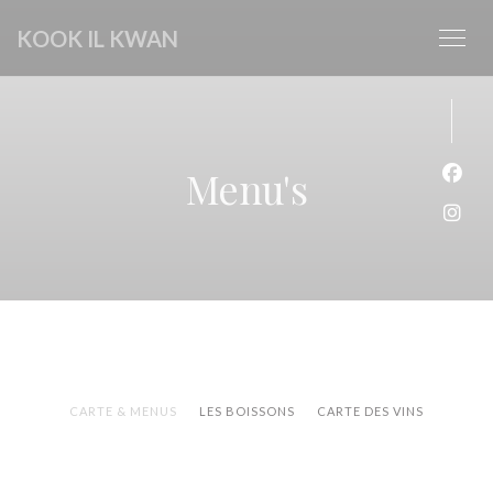
Cookies beheer paneel
KOOK IL KWAN
Menu's
Face
Inst
CARTE & MENUS
LES BOISSONS
CARTE DES VINS