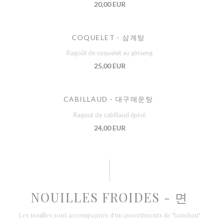
20,00 EUR
COQUELET - 삼계탕
Ragoût de coquelet au ginseng
25,00 EUR
CABILLAUD - 대구매운탕
Ragout de cabillaud épicé
24,00 EUR
NOUILLES FROIDES - 면
Les nouilles sont accompagnés d'un assortiments de "banchan"