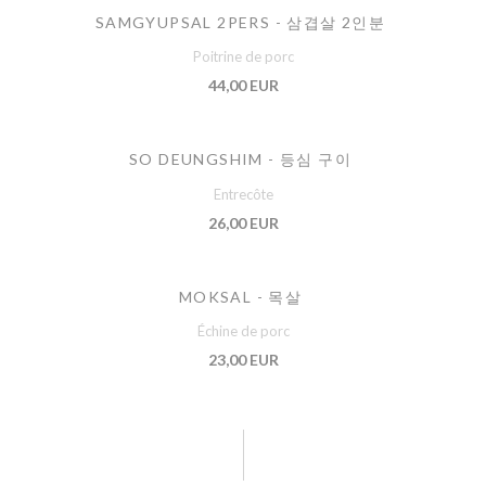
SAMGYUPSAL 2PERS - 삼겹살 2인분
Poitrine de porc
44,00 EUR
SO DEUNGSHIM - 등심 구이
Entrecôte
26,00 EUR
MOKSAL - 목살
Échine de porc
23,00 EUR