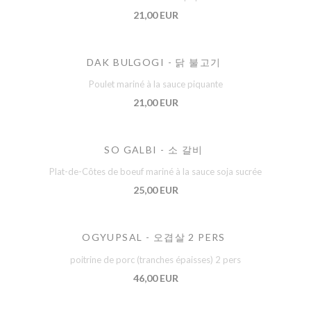
21,00 EUR
DAK BULGOGI - 닭 불고기
Poulet mariné à la sauce piquante
21,00 EUR
SO GALBI - 소 갈비
Plat-de-Côtes de boeuf mariné à la sauce soja sucrée
25,00 EUR
OGYUPSAL - 오겹살 2 PERS
poitrine de porc (tranches épaisses) 2 pers
46,00 EUR