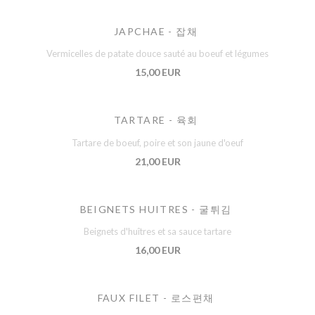
JAPCHAE - 잡채
Vermicelles de patate douce sauté au boeuf et légumes
15,00 EUR
TARTARE - 육회
Tartare de boeuf, poire et son jaune d'oeuf
21,00 EUR
BEIGNETS HUITRES - 굴튀김
Beignets d'huîtres et sa sauce tartare
16,00 EUR
FAUX FILET - 로스편채