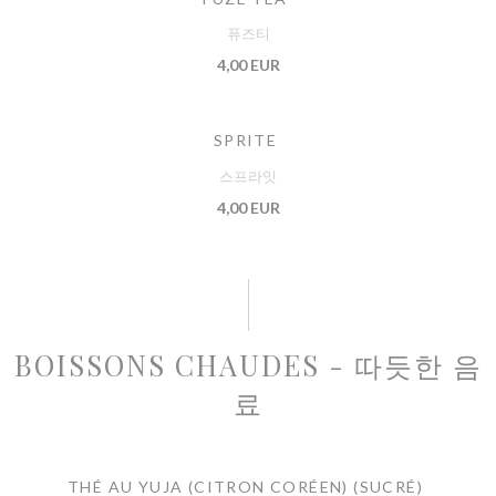
퓨즈티
4,00 EUR
SPRITE
스프라잇
4,00 EUR
BOISSONS CHAUDES - 따듯한 음
료
THÉ AU YUJA (CITRON CORÉEN) (SUCRÉ)