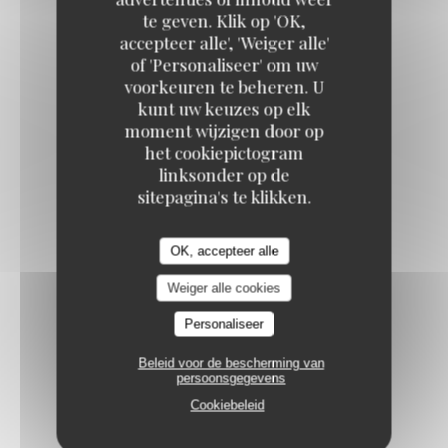
KOOK IL KWAN
te geven. Klik op 'OK,
accepteer alle', 'Weiger alle'
ALGUES - 김
of 'Personaliseer' om uw
voorkeuren te beheren. U
Algues séchés grillés et salés
kunt uw keuzes op elk
4,00 EUR
moment wijzigen door op
het cookiepictogram
linksonder op de
BATAVIA - 쌈
sitepagina's te klikken.
Batavia avec sa sauce "ssamjang", ails et piments
4,00 EUR
OK, accepteer alle
Weiger alle cookies
Personaliseer
Beleid voor de bescherming van
DESSERTS - 후식
persoonsgegevens
Cookiebeleid