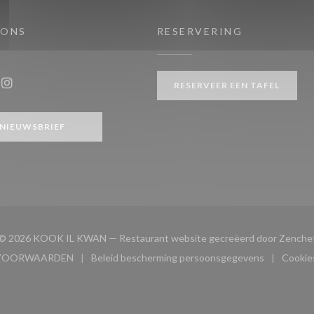
 ONS
RESERVERING
venster))
RESERVEER EEN TAFEL
ook ((opent in een nieuw venster))
Instagram ((opent in een nieuw venster))
NIEUWSBRIEF
© 2026 KOOK IL KWAN — Restaurant website gecreëerd door
Zenche
VOORWAARDEN
Beleid bescherming persoonsgegevens
Cookies
w venster))
((opent in een nieuw venster))
((opent in een nieuw venster)