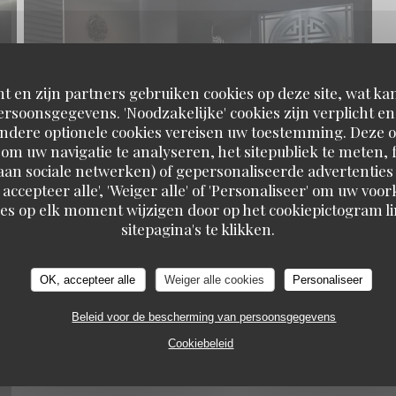
t en zijn partners gebruiken cookies op deze site, wat kan
rsoonsgegevens. 'Noodzakelijke' cookies zijn verplicht 
Andere optionele cookies vereisen uw toestemming. Deze o
om uw navigatie te analyseren, het sitepubliek te meten, f
d aan sociale netwerken) of gepersonaliseerde advertenties
 accepteer alle', 'Weiger alle' of 'Personaliseer' om uw vo
es op elk moment wijzigen door op het cookiepictogram l
KOOK IL KWAN
sitepagina's te klikken.
OK, accepteer alle
Weiger alle cookies
Personaliseer
Beleid voor de bescherming van persoonsgegevens
Cookiebeleid