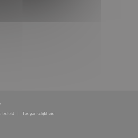
((opent in een nieuw venster))
f
 beleid
Toegankelijkheid
)
((opent in een nieuw venster))
((opent in een nieuw venster))