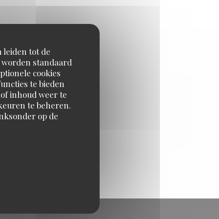
 leiden tot de
en worden standaard
ptionele cookies
uncties te bieden
 of inhoud weer te
orkeuren te beheren.
inksonder op de