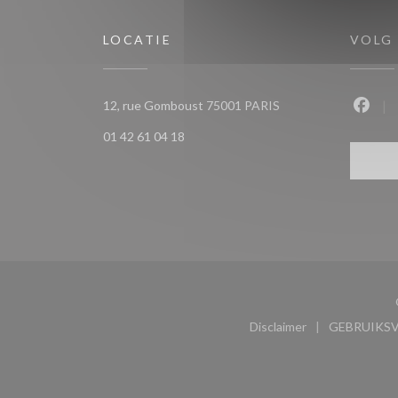
LOCATIE
VOLG
((opent in een nieuw 
12, rue Gomboust 75001 PARIS
Faceb
01 42 61 04 18
Disclaimer
GEBRUIKS
((opent in een nieu