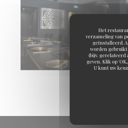
Het restauran
verzameling van pe
geïnstalleerd. 
worden gebruikt 
(bijv. gerelateer
geven. Klik op 'OK,
U kunt uw keuz