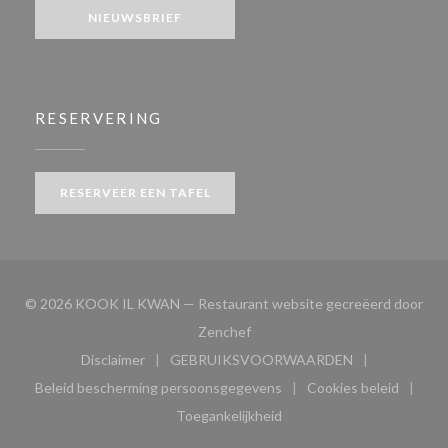
NIEUWSBRIEF
RESERVERING
RESERVEER EEN TAFEL
© 2026 KOOK IL KWAN — Restaurant website gecreëerd door
((opent in een nieuw venster))
Zenchef
Disclaimer
GEBRUIKSVOORWAARDEN
((opent in een nieuw venster))
((opent in een nieuw venster
Beleid bescherming persoonsgegevens
Cookies beleid
((opent in een nieuw venster))
((opent in ee
Toegankelijkheid
((opent in een nieuw venster))