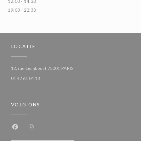
12:00 - 14:30
19:00 - 22:30
LOCATIE
((opent in een nieuw venster))
12, rue Gomboust 75001 PARIS
01 42 61 04 18
VOLG ONS
Facebook ((opent in een nieuw venster))
Instagram ((opent in een nieuw venster))