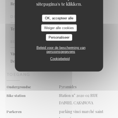
sitepagina's te klikken.
Restaurant
DIENSTEN
OK, accepteer alle
Weiger alle cookies
Terras, betaald parkeren
Personaliseer
BETAALMETHODEN
Beleid voor de bescherming van
persoonsgegevens
Visa, restaurant van Titres, JCBJCB, Contant geld,
Cookiebeleid
Debetkaart, American Express
TOEGANG
Pyramides
Ondergrondse
Station n° 2020 02 RUE
Bike station
DANIEL CASANOVA
parking vinci marché saint
Parkeren