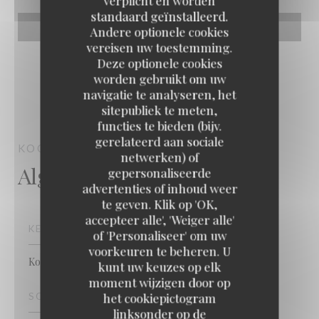
verplicht en worden
standaard geïnstalleerd.
Andere optionele cookies
vereisen uw toestemming.
Deze optionele cookies
worden gebruikt om uw
navigatie te analyseren, het
sitepubliek te meten,
functies te bieden (bijv.
gerelateerd aan sociale
KOOK IL KWAN
RESTAURANT
PARIS
netwerken) of
Algemene informatie
gepersonaliseerde
advertenties of inhoud weer
KOOK IL KWAN
te geven. Klik op 'OK,
accepteer alle', 'Weiger alle'
KEUKEN
of 'Personaliseer' om uw
voorkeuren te beheren. U
Koreaans
kunt uw keuzes op elk
moment wijzigen door op
het cookiepictogram
SOORT BEDRIJF
linksonder op de