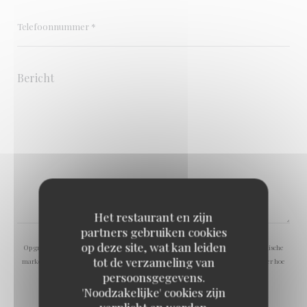
Het restaurant en zijn
partners gebruiken cookies
op deze site, wat kan leiden
Op grond van de privacywetgeving heeft u het recht om u af te melden voor telefonische
tot de verzameling van
marketing via het Bel-me-niet Register:
bel-me-niet.nl
. Voor meer informatie over hoe
persoonsgegevens.
wij uw gegevens verwerken, zie ons
privacybeleid
.
'Noodzakelijke' cookies zijn