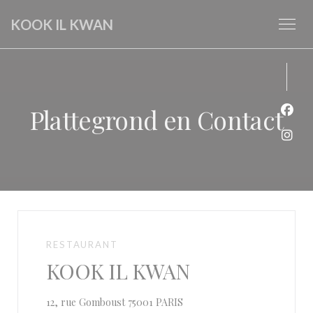
Cookies beheer paneel
KOOK IL KWAN
Plattegrond en Contact
Face
Inst
RESTAURANT
KOOK IL KWAN
((opent in een nieuw venster)
12, rue Gomboust 75001 PARIS