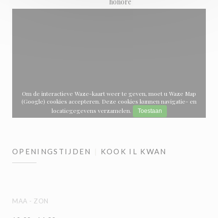
honoré
Om de interactieve Waze-kaart weer te geven, moet u Waze Map
(Google) cookies accepteren. Deze cookies kunnen navigatie- en
locatiegegevens verzamelen.
Toestaan
OPENINGSTIJDEN
KOOK IL KWAN
MAA
-
ZON