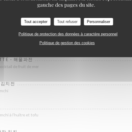
KOOK IL KWAN
gauche des pages du site.
편채
 façon rosbif et ses crudités
Tout accepter
Tout refuser
Personnaliser
Politique de protection des données à caractère personnel
부 김치
 tofu
Politique de gestion des cookies
ETTE - 해물파전
ocktail de fruit de mer
- 김치전
imchi
mchi à l'huître et tofu
 간장 치킨