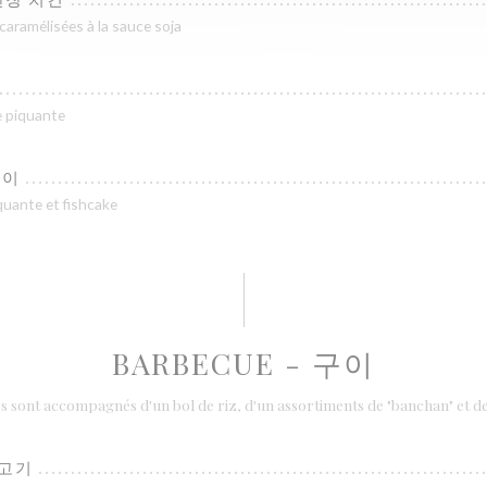
t caramélisées à la sauce soja
e piquante
볶이
iquante et fishcake
BARBECUE - 구이
s sont accompagnés d'un bol de riz, d'un assortiments de "banchan" et de
불고기