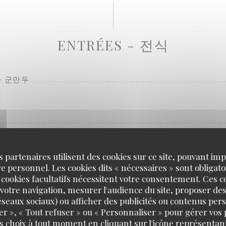
ENTRÉES - 전식
 - 군만두
ce sauté au boeuf et légumes
s partenaires utilisent des cookies sur ce site, pouvant impl
 personnel. Les cookies dits « nécessaires » sont obligatoi
son jaune d'oeuf
 cookies facultatifs nécessitent votre consentement. Ces co
votre navigation, mesurer l'audience du site, proposer des
 réseaux sociaux) ou afficher des publicités ou contenus per
S - 굴튀김
er », « Tout refuser » ou « Personnaliser » pour gérer vos
auce tartare
s choix à tout moment en cliquant sur l'icône représentant