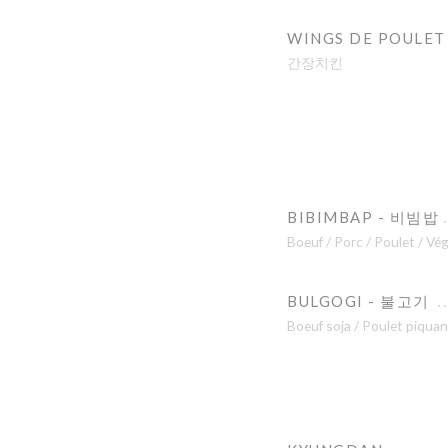
WINGS DE POULET
간장치킨
BIBIMBAP - 비빔밥
Boeuf / Porc / Poulet /
BULGOGI - 불고기
Boeuf soja / Poulet piquan