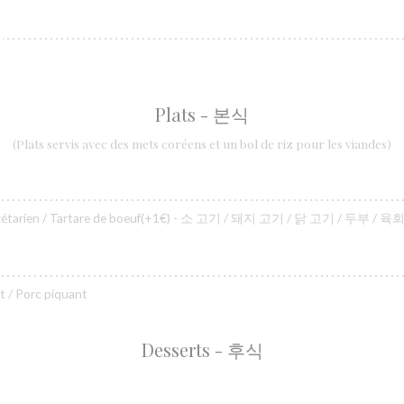
Plats - 본식
(Plats servis avec des mets coréens et un bol de riz pour les viandes)
 Végétarien / Tartare de boeuf(+1€) - 소 고기 / 돼지 고기 / 닭 고기 / 두부 / 육회
t / Porc piquant
Desserts - 후식