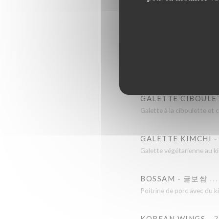
FAUX FILET - 로스
Tranches de faux filet cuit
TOFU KIMCHI - 두
Kimchi sauté au porc avec
GALETTE CIBOUL
Galette à la ciboulette et c
GALETTE KIMCHI 
Galette végétarienne au k
BOSSAM - 굴보쌈
Poitrine de porc avec du ki
KOREAN WINGS -