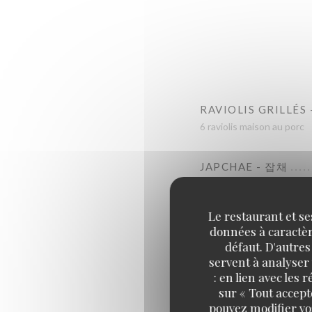
RAVIOLIS GRILLÉS
6 raviolis maison au porc
JAPCHAE - 잡채
Vermicelles de patate dou
Le restaurant et se
TARTARE - 육회
données à caractère
Tartare de boeuf, poire et 
défaut. D'autres
servent à analyser 
: en lien avec les
BEIGNETS HUITRE
sur « Tout accept
Beignets d'huîtres et sa s
pouvez modifier vo