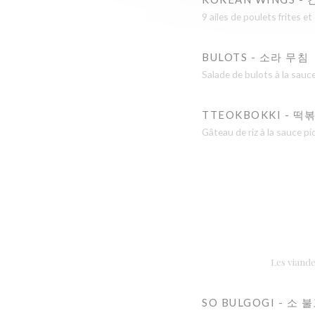
9 ailes de poulets frites e
BULOTS - 소라 무침
Salade de bulots à la sauc
TTEOKBOKKI - 떡
Gâteau de riz à la sauce p
Les viande
SO BULGOGI - 소 