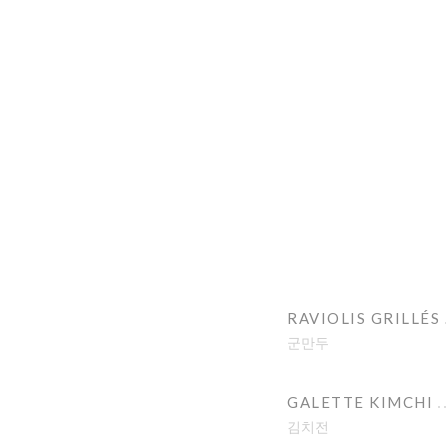
RAVIOLIS GRILLÉS
군만두
GALETTE KIMCHI
김치전