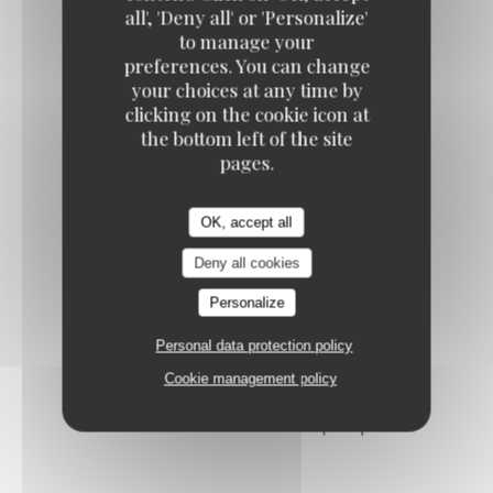
KOOK IL KWAN
all', 'Deny all' or 'Personalize'
to manage your
ALGUES - 김
preferences. You can change
your choices at any time by
Algues séchés grillés et salés
clicking on the cookie icon at
4,00 EUR
the bottom left of the site
pages.
BATAVIA - 쌈
OK, accept all
Batavia avec sa sauce "ssamjang", ails et piments
4,00 EUR
Deny all cookies
Personalize
Personal data protection policy
Cookie management policy
DESSERTS - 후식