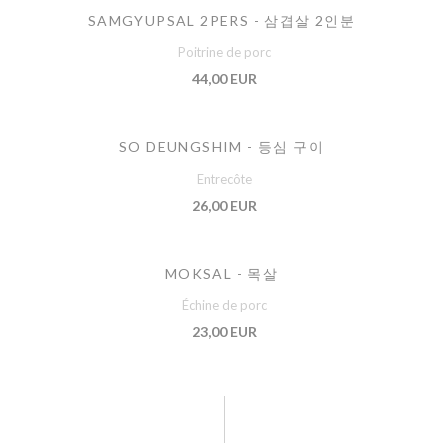
SAMGYUPSAL 2PERS - 삼겹살 2인분
Poitrine de porc
44,00 EUR
SO DEUNGSHIM - 등심 구이
Entrecôte
26,00 EUR
MOKSAL - 목살
Échine de porc
23,00 EUR