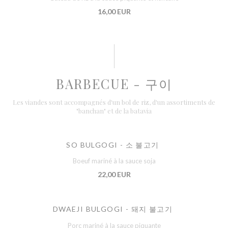
16,00 EUR
BARBECUE - 구이
Les viandes sont accompagnés d'un bol de riz, d'un assortiments de
"banchan" et de la batavia
SO BULGOGI - 소 불고기
Boeuf mariné à la sauce soja
22,00 EUR
DWAEJI BULGOGI - 돼지 불고기
Porc mariné à la sauce piquante