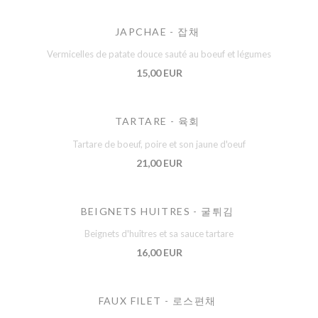
JAPCHAE - 잡채
Vermicelles de patate douce sauté au boeuf et légumes
15,00 EUR
TARTARE - 육회
Tartare de boeuf, poire et son jaune d'oeuf
21,00 EUR
BEIGNETS HUITRES - 굴튀김
Beignets d'huîtres et sa sauce tartare
16,00 EUR
FAUX FILET - 로스편채