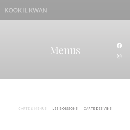
Personalizing your cookie choices
KOOK IL KWAN
Menus
Face
Inst
CARTE & MENUS
LES BOISSONS
CARTE DES VINS