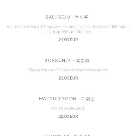
BAEKSEJU - 백세주
Vin de riz coréen à 13° qui contient une dizaines de plantes différentes
aux propriétés médicinales
21,00 EUR
BOKBUNJA - 복분자
Vin coréen sucré à base de framboises noires
23,00 EUR
MAECHEESOON - 매취순
Vin de prune sucré
22,00 EUR