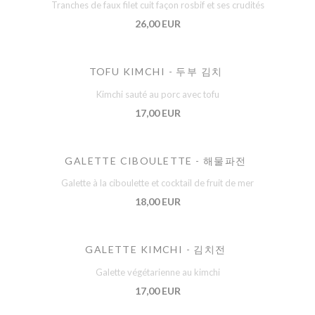
Tranches de faux filet cuit façon rosbif et ses crudités
26,00 EUR
TOFU KIMCHI - 두부 김치
Kimchi sauté au porc avec tofu
17,00 EUR
GALETTE CIBOULETTE - 해물파전
Galette à la ciboulette et cocktail de fruit de mer
18,00 EUR
GALETTE KIMCHI - 김치전
Galette végétarienne au kimchi
17,00 EUR