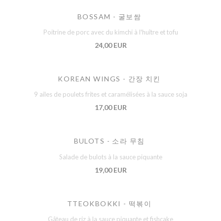
BOSSAM - 굴보쌈
Poitrine de porc avec du kimchi à l'huître et tofu
24,00 EUR
KOREAN WINGS - 간장 치킨
9 ailes de poulets frites et caramélisées à la sauce soja
17,00 EUR
BULOTS - 소라 무침
Salade de bulots à la sauce piquante
19,00 EUR
TTEOKBOKKI - 떡볶이
Gâteau de riz à la sauce piquante et fishcake