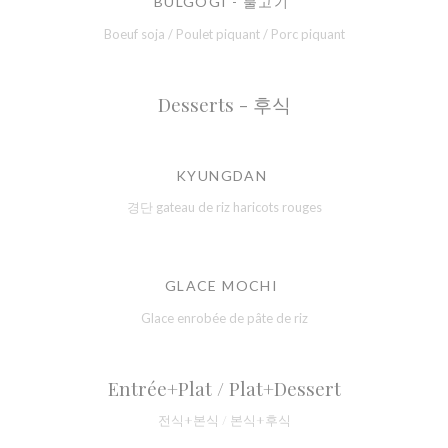
BULGOGI - 불고기
Boeuf soja / Poulet piquant / Porc piquant
Desserts - 후식
KYUNGDAN
경단 gateau de riz haricots rouges
GLACE MOCHI
Glace enrobée de pâte de riz
Entrée+Plat / Plat+Dessert
전식+본식 / 본식+후식