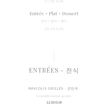
17,00 EUR
Entrée + Plat + Dessert
전식 + 본식 + 후식
20,00 EUR
ENTRÉES - 전식
RAVIOLIS GRILLÉS - 군만두
6 raviolis maison au porc
12,00 EUR