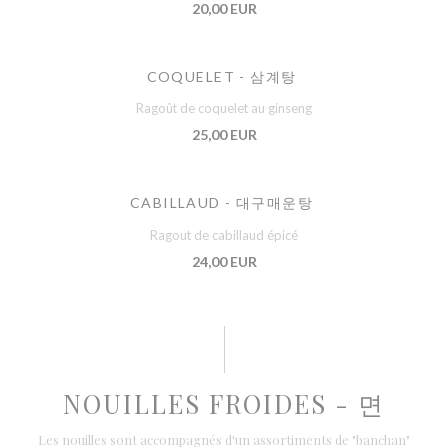
20,00 EUR
COQUELET - 삼계탕
Ragoût de coquelet au ginseng
25,00 EUR
CABILLAUD - 대구매운탕
Ragout de cabillaud épicé
24,00 EUR
NOUILLES FROIDES - 면
Les nouilles sont accompagnés d'un assortiments de "banchan"