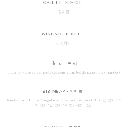
GALETTE KIMCHI
김치전
WINGS DE POULET
간장치킨
Plats - 본식
(Plats servis avec des mets coréens et un bol de riz pour les viandes)
BIBIMBAP - 비빔밥
Boeuf / Porc / Poulet / Végétarien / Tartare de boeuf(+1€) - 소 고기 / 돼
지 고기 / 닭 고기 / 두부 / 육회 (+1€)