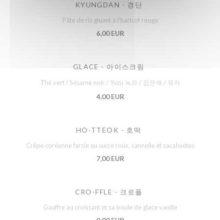
KYUNGDAN - 경단
Pâte de riz gluant à l'haricot rouge
6,00 EUR
GLACE - 아이스크림
Thé vert / Sésame noir / Yuzu 녹차 / 검은깨 / 유자
4,00 EUR
HO-TTEOK - 호떡
Crêpe coréenne farcie au sucre roux, cannelle et cacahuètes
7,00 EUR
CRO-FFLE - 크로플
Gauffre au croissant et sa boule de glace vanille