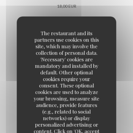
18,00 EUR
The restaurant and its
partners use cookies on this
site, which may involve the
SUPPLEMENTS
collection of personal data.
'Necessary' cookies are
추가
mandatory and installed by
default. Other optional
cookies require your
RIZ - 밥
consent. These optional
Bol de riz
cookies are used to analyze
your browsing, measure site
audience, provide features
(e.g., related to social
KIMCHI - 김치
networks) or display
Choux chinois fermentés épicés
personalized advertising or
3,00 EUR
content. Click on 'OK, accept