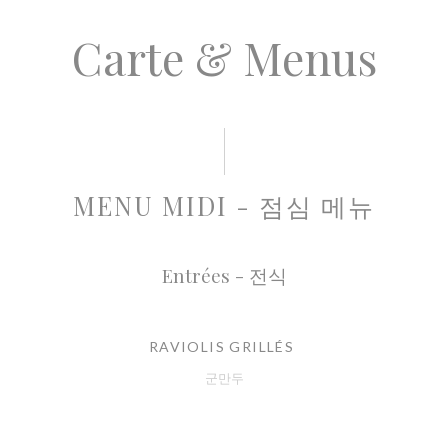
Carte & Menus
MENU MIDI - 점심 메뉴
Entrées - 전식
RAVIOLIS GRILLÉS
군만두