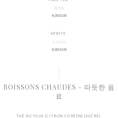
퓨즈티
4,00 EUR
SPRITE
스프라잇
4,00 EUR
BOISSONS CHAUDES - 따듯한 음
료
THÉ AU YUJA (CITRON CORÉEN) (SUCRÉ)