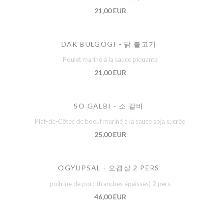
21,00 EUR
DAK BULGOGI - 닭 불고기
Poulet mariné à la sauce piquante
21,00 EUR
SO GALBI - 소 갈비
Plat-de-Côtes de boeuf mariné à la sauce soja sucrée
25,00 EUR
OGYUPSAL - 오겹살 2 PERS
poitrine de porc (tranches épaisses) 2 pers
46,00 EUR