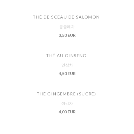
THÉ DE SCEAU DE SALOMON
둥굴레차
3,50 EUR
THÉ AU GINSENG
인삼차
4,50 EUR
THÉ GINGEMBRE (SUCRÉ)
생강차
4,00 EUR