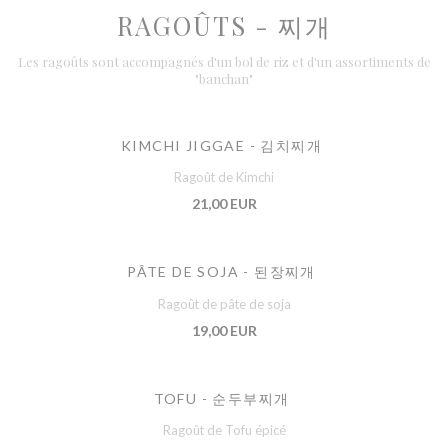
RAGOÛTS - 찌개
Les ragoûts sont accompagnés d'un bol de riz et d'un assortiments de
"banchan"
KIMCHI JIGGAE - 김치찌개
Ragoût de Kimchi
21,00 EUR
PÂTE DE SOJA - 된장찌개
Ragoût de pâte de soja
19,00 EUR
TOFU - 순두부찌개
Ragoût de Tofu épicé