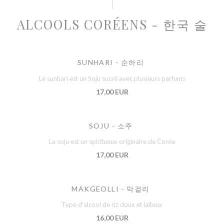
ALCOOLS CORÉENS - 한국 술
SUNHARI - 순하리
Le sunhari est un Soju sucré avec plusieurs parfums
17,00 EUR
SOJU - 소주
Le soju est un spiritueux originaire de Corée
17,00 EUR
MAKGEOLLI - 막걸리
Type d'alcool de riz doux et laiteux
16,00 EUR