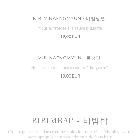
BIBIM NAENGMYUN - 비빔냉면
Nouilles froides à la sauce piquante
19,00 EUR
MUL NAENGMYUN - 물냉면
Nouilles froides dans sa soupe "dongchimi"
19,00 EUR
BIBIMBAP - 비빔밥
(Bol en pierre chaud avec du riz et des légumes) Les Bibimbaps sont
accompagnés d'un assortiments de "banchan"