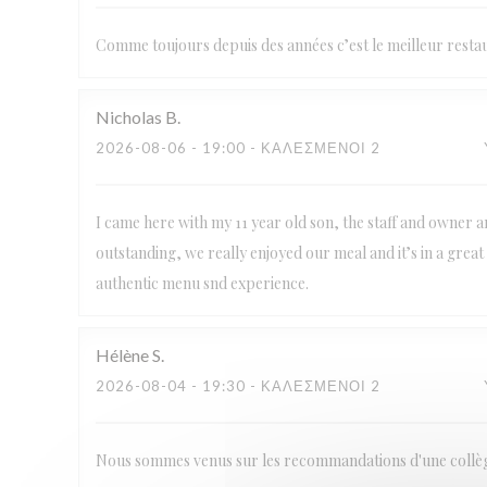
Comme toujours depuis des années c’est le meilleur resta
Nicholas
B
2026-08-06
- 19:00 - ΚΑΛΕΣΜΈΝΟΙ 2
I came here with my 11 year old son, the staff and owner 
outstanding, we really enjoyed our meal and it’s in a gre
authentic menu snd experience.
Hélène
S
2026-08-04
- 19:30 - ΚΑΛΕΣΜΈΝΟΙ 2
Nous sommes venus sur les recommandations d'une collègue