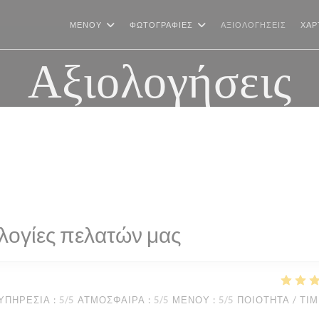
ΜΕΝΟΎ
ΦΩΤΟΓΡΑΦΊΕΣ
ΑΞΙΟΛΟΓΉΣΕΙΣ
ΧΆΡ
Αξιολογήσεις
λογίες πελατών μας
ΥΠΗΡΕΣΊΑ
:
5
/5
ΑΤΜΌΣΦΑΙΡΑ
:
5
/5
ΜΕΝΟΎ
:
5
/5
ΠΟΙΌΤΗΤΑ / ΤΙ