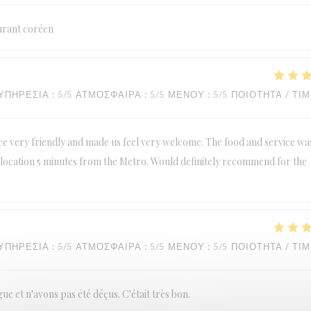
urant coréen
ΥΠΗΡΕΣΊΑ
:
5
/5
ΑΤΜΌΣΦΑΙΡΑ
:
5
/5
ΜΕΝΟΎ
:
5
/5
ΠΟΙΌΤΗΤΑ / ΤΙ
are very friendly and made us feel very welcome. The food and service wa
at location 5 minutes from the Metro. Would definitely recommend for the
ΥΠΗΡΕΣΊΑ
:
5
/5
ΑΤΜΌΣΦΑΙΡΑ
:
5
/5
ΜΕΝΟΎ
:
5
/5
ΠΟΙΌΤΗΤΑ / ΤΙ
 et n'avons pas été déçus. C'était très bon.