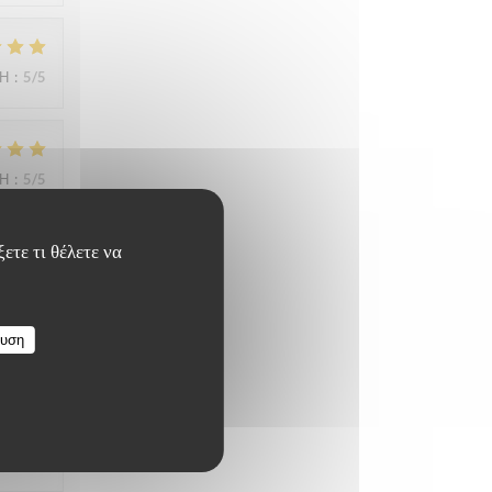
ΜΉ
:
5
/5
ΜΉ
:
5
/5
ετε τι θέλετε να
ΜΉ
:
4
/5
ευση
ΜΉ
:
5
/5