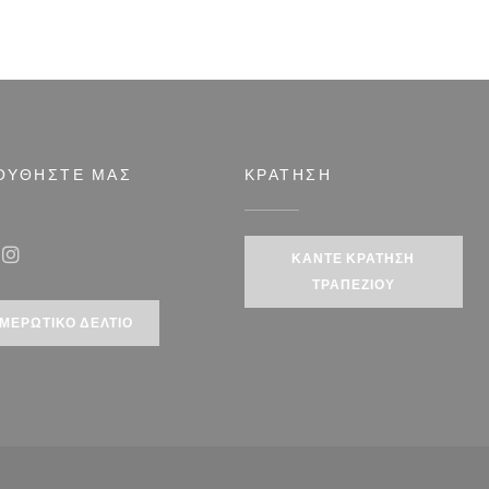
ΟΥΘΉΣΤΕ ΜΑΣ
ΚΡΆΤΗΣΗ
θυρο))
ΚΆΝΤΕ ΚΡΆΤΗΣΗ
ook ((ανοίγει σε νέο παράθυρο))
Instagram ((ανοίγει σε νέο παράθυρο))
ΤΡΑΠΕΖΙΟΎ
ΜΕΡΩΤΙΚΌ ΔΕΛΤΊΟ