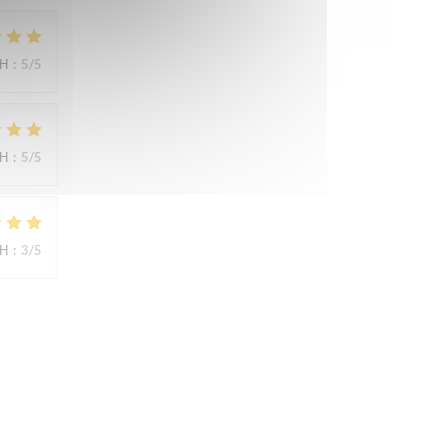
ΜΉ
:
5
/5
ΜΉ
:
5
/5
ΜΉ
:
3
/5