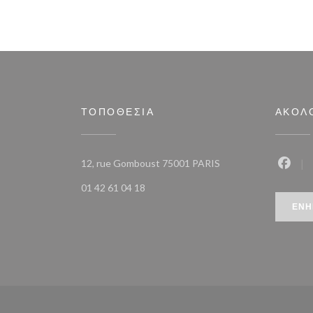
ΤΟΠΟΘΕΣΊΑ
ΑΚΟΛ
((ανοίγει σε νέο παρά
12, rue Gomboust 75001 PARIS
Faceb
01 42 61 04 18
ΕΝΗ