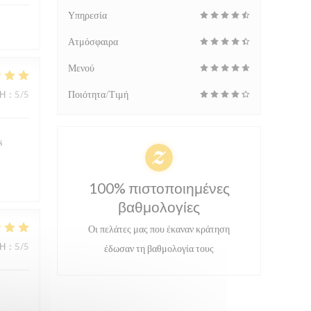
Υπηρεσία
Ατμόσφαιρα
Μενού
Ποιότητα/Τιμή
ΜΉ
:
5
/5
s
100% πιστοποιημένες
βαθμολογίες
Οι πελάτες μας που έκαναν κράτηση
ΜΉ
:
5
/5
έδωσαν τη βαθμολογία τους