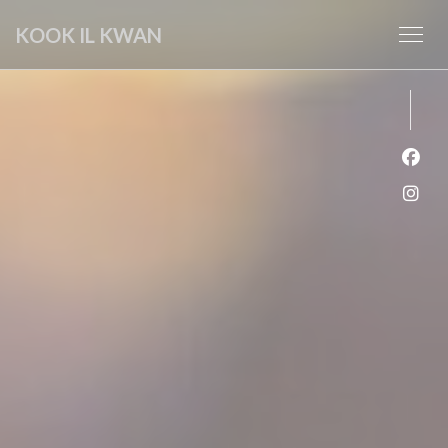
Πίνακας διαχείρισης "Μπισκότων" (Cookies)
KOOK IL KWAN
Face
Inst