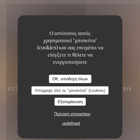
Ο ιστότοπος αυτός
χρησιμοποιεί "μπισκότα"
(cookies) και σας επιτρέπει να
ελέγξετε τι θέλετε να
ενεργοποιήσετε
KOOK IL KWAN
KOOK IL KWAN
OK, αποδοχή όλων
ΕΣΤΙΑΤΌΡΙΟ
12, RUE GOMBOUST 75001 PARIS
Απόρριψε όλα τα "μπισκότα" (cookies)
Εξατομίκευση
Πολιτική απορρήτου
undefined