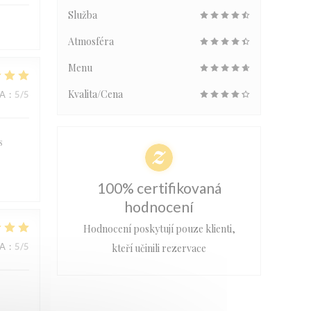
Služba
Atmosféra
Menu
Kvalita/Cena
NA
:
5
/5
s
100% certifikovaná
hodnocení
Hodnocení poskytují pouze klienti,
NA
:
5
/5
kteří učinili rezervace