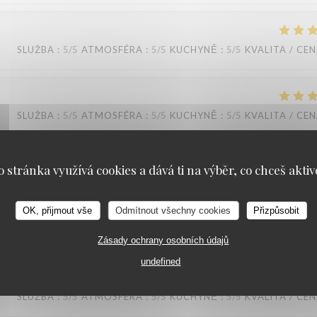
SLUŽBA
:
5
/5
ATMOSFÉRA
:
5
/5
KUCHYNĚ
:
5
/5
KVALITA / CE
SLUŽBA
:
5
/5
ATMOSFÉRA
:
5
/5
KUCHYNĚ
:
5
/5
KVALITA / CE
o stránka využívá cookies a dává ti na výběr, co chceš aktiv
SLUŽBA
:
4
/5
ATMOSFÉRA
:
4
/5
KUCHYNĚ
:
4
/5
KVALITA / CE
KOOK IL KWAN
OK, přijmout vše
Odmítnout všechny cookies
Přizpůsobit
Zásady ochrany osobních údajů
undefined
SLUŽBA
:
5
/5
ATMOSFÉRA
:
5
/5
KUCHYNĚ
:
5
/5
KVALITA / CE