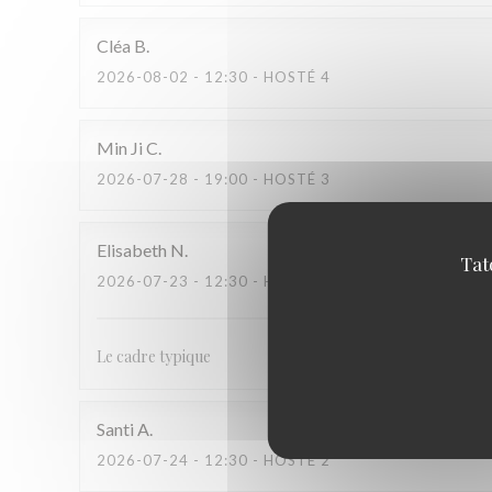
Cléa
B
2026-08-02
- 12:30 - HOSTÉ 4
Min Ji
C
2026-07-28
- 19:00 - HOSTÉ 3
Elisabeth
N
Tat
2026-07-23
- 12:30 - HOSTÉ 4
Le cadre typique
Santi
A
2026-07-24
- 12:30 - HOSTÉ 2