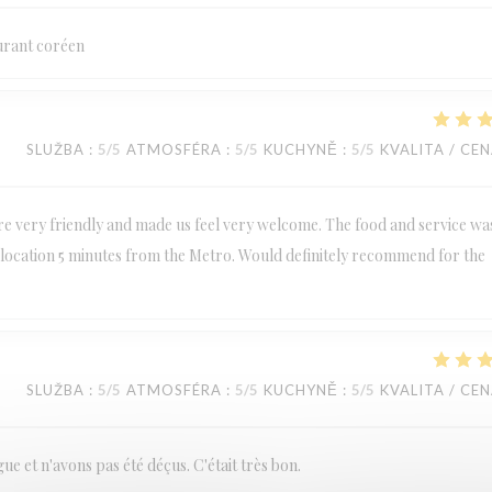
urant coréen
SLUŽBA
:
5
/5
ATMOSFÉRA
:
5
/5
KUCHYNĚ
:
5
/5
KVALITA / CE
are very friendly and made us feel very welcome. The food and service wa
at location 5 minutes from the Metro. Would definitely recommend for the
SLUŽBA
:
5
/5
ATMOSFÉRA
:
5
/5
KUCHYNĚ
:
5
/5
KVALITA / CE
 et n'avons pas été déçus. C'était très bon.