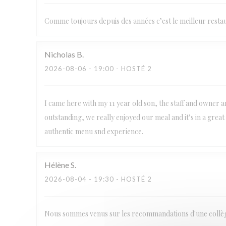
Comme toujours depuis des années c’est le meilleur resta
Nicholas
B
2026-08-06
- 19:00 - HOSTÉ 2
I came here with my 11 year old son, the staff and owner 
outstanding, we really enjoyed our meal and it’s in a gre
authentic menu snd experience.
Hélène
S
2026-08-04
- 19:30 - HOSTÉ 2
Nous sommes venus sur les recommandations d'une collègue