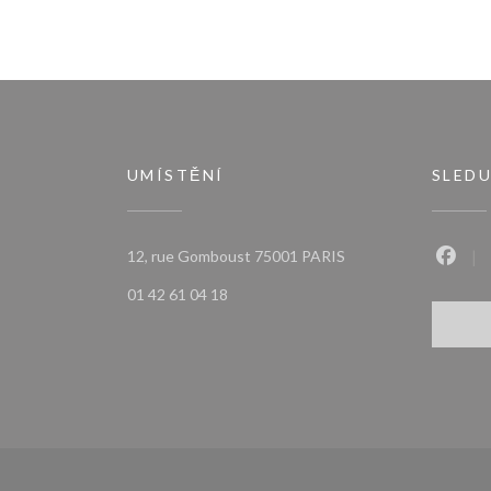
UMÍSTĚNÍ
SLEDU
((otevře se v novém o
12, rue Gomboust 75001 PARIS
Faceb
01 42 61 04 18