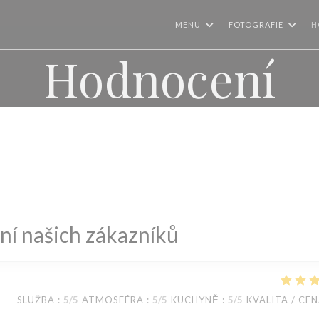
MENU
FOTOGRAFIE
H
Hodnocení
í našich zákazníků
SLUŽBA
:
5
/5
ATMOSFÉRA
:
5
/5
KUCHYNĚ
:
5
/5
KVALITA / CE