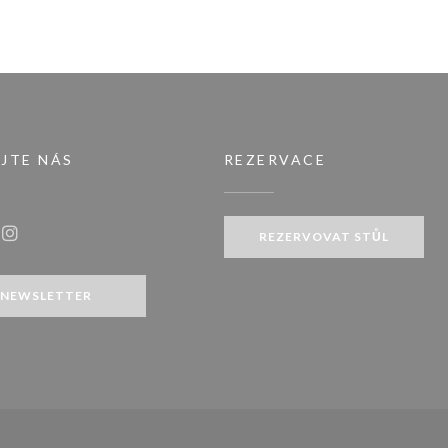
JTE NÁS
REZERVACE
kně))
REZERVOVAT STŮL
ook ((otevře se v novém okně))
Instagram ((otevře se v novém okně))
NEWSLETTER