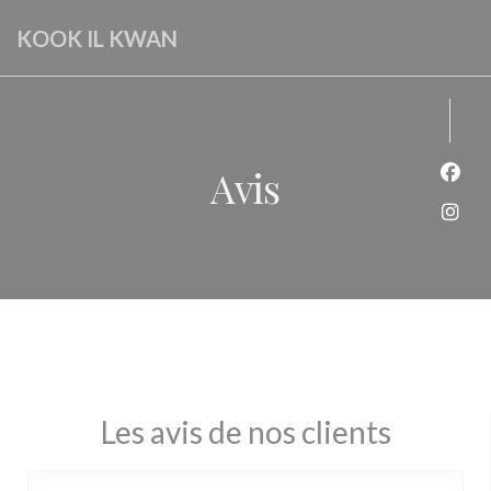
Personnalisation de vos choix en matière de cookies
KOOK IL KWAN
Avis
Face
Inst
Les avis de nos clients