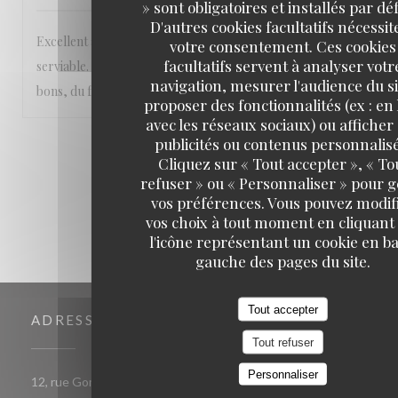
» sont obligatoires et installés par dé
D'autres cookies facultatifs nécessit
Excellent accueil et service ! Personnel très aimable et
votre consentement. Ces cookies
facultatifs servent à analyser votr
serviable. Sourires qui s'ajoutent aux plats vraiment très
navigation, mesurer l'audience du si
bons, du fait maison 💯 réservez vite 😊
proposer des fonctionnalités (ex : en 
avec les réseaux sociaux) ou afficher
publicités ou contenus personnalisé
1
2
3
Cliquez sur « Tout accepter », « To
refuser » ou « Personnaliser » pour 
vos préférences. Vous pouvez modif
vos choix à tout moment en cliquant
l'icône représentant un cookie en ba
gauche des pages du site.
Tout accepter
ADRESSE
Tout refuser
Personnaliser
((ouvre une nouvelle fenêtre))
12, rue Gomboust 75001 PARIS