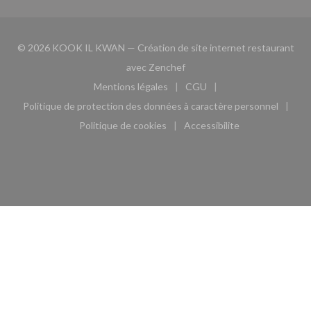
© 2026 KOOK IL KWAN — Création de site internet restaurant
((ouvre une nouvelle fenêtre)
avec
Zenchef
Mentions légales
CGU
((ouvre une nouvelle fenêtre))
((ouvre une nouvelle fen
Politique de protection des données à caractère personnel
((ouvre une nouvelle fenêtre))
Politique de cookies
Accessibilite
((ouvre une nouvelle fenêtre))
((ouvre une nouvelle fe